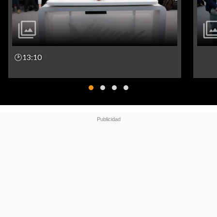
🕑13:10