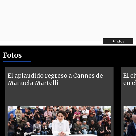
+
Fotos
Fotos
El aplaudido regreso a Cannes de
El c
Manuela Martelli
en e