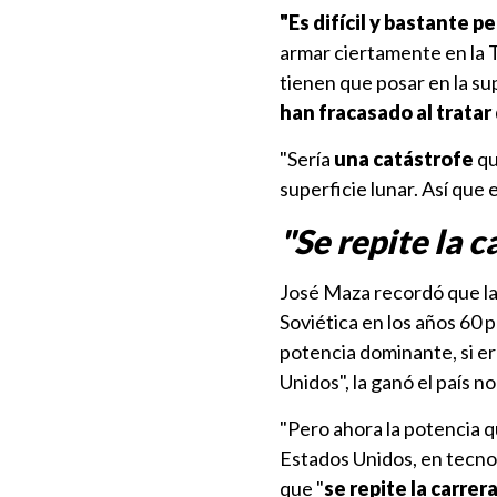
"Es difícil y bastante p
armar ciertamente en la Ti
tienen que posar en la sup
han fracasado al trata
"Sería
una catástrofe
qu
superficie lunar. Así que
"Se repite la c
José Maza recordó que la 
Soviética en los años 60 p
potencia dominante, si era
Unidos", la ganó el país n
"Pero ahora la potencia 
Estados Unidos, en tecno
que "
se repite la carrer