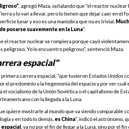
eligroso"
, agregó Maza, señalando que "el reactor nuclear l
erra y lo van a llevar, pero lo tienen que dejar caer en el fo
erficie lunar y eso es una maniobra que no es trivial.
Much
r de posarse suavemente en la Luna
".
e el reactor nuclear se rompiera porque cayó violentamen
 es peligroso. Yo lo encuentro peligroso", sentenció Maza.
arrera espacial"
primera carrera espacial, "que tuvieron Estados Unidos co
or el predominio y la hegemonía del espacio y por ver cuál e
 el socialismo de la Unión Soviética o el capitalismo de Es
orteamericano con la llegada a la Luna.
que quiere mostrarle al mundo que va siendo comparable co
logía y en todo lo demás,
es China
", indicó el astrónomo, q
a espacial
, ya no por el fin de llegar a la Luna, sino por el fin