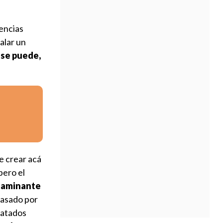
encias
alar un
 se puede,
e crear acá
pero el
ntaminante
pasado por
ratados