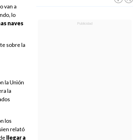
o van a
ndo, lo
as naves
te sobre la
n la Unión
ra la
tados
n los
uien relató
 de
llegar a