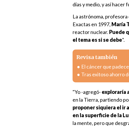
días y medio, y así hacer 
La astrónoma, profesora 
Exactas en 1997,
María 
reactor nuclear.
Puede qu
el tema es si se debe
".
Revisa también
El cáncer que padece 
Tras exitoso ahorro de
"Yo -agregó-
exploraría 
en la Tierra, partiendo po
proponer siquiera el ir
en la superficie de la 
la mente, pero que desgr