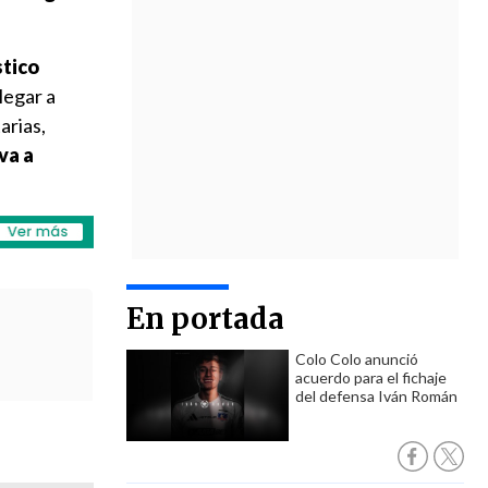
tico
legar a
arias,
va a
En portada
Colo Colo anunció
acuerdo para el fichaje
del defensa Iván Román