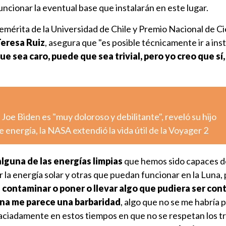
funcionar la eventual base que instalarán en este lugar.
emérita de la Universidad de Chile y Premio Nacional de Ci
Teresa Ruiz
, asegura que "es posible técnicamente ir a inst
e sea caro, puede que sea trivial, pero yo creo que sí,
Joe Biden es "muy doloroso y debilitante", reveló su hijo
 energía, la NASA extendió la vida útil de la Voyager 2
alguna de las energías limpias
que hemos sido capaces d
r la energía solar y otras que puedan funcionar en la Luna, 
 a contaminar o poner o llevar algo que pudiera ser co
Luna me parece una barbaridad
, algo que no se me habría 
aciadamente en estos tiempos en que no se respetan los t