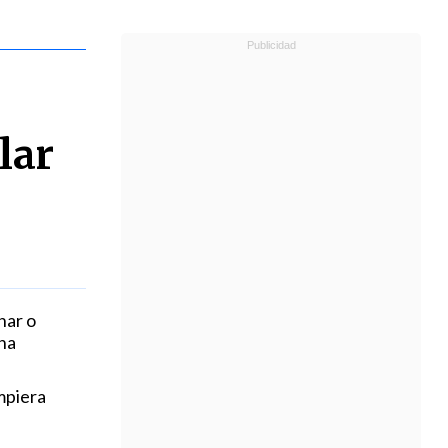
lar
nar o
una
mpiera