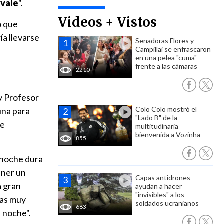
 vale
".
Videos + Vistos
o que
a llevarse
Senadoras Flores y
Campillai se enfrascaron
en una pelea "cuma"
frente a las cámaras
2210
y Profesor
Colo Colo mostró el
Luna para
"Lado B" de la
se
multitudinaria
bienvenida a Vozinha
855
a noche dura
ener un
Capas antidrones
a gran
ayudan a hacer
"invisibles" a los
ías muy
soldados ucranianos
683
a noche".