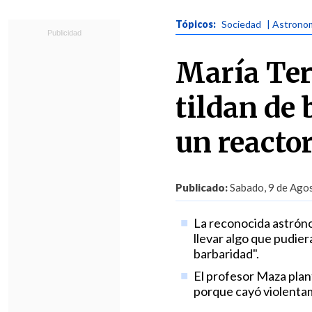
Tópicos:
Sociedad
| Astrono
María Ter
tildan de 
un reacto
Publicado:
Sabado, 9 de Agos
La reconocida astróno
llevar algo que pudier
barbaridad".
El profesor Maza plan
porque cayó violentam