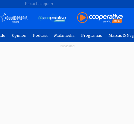
Escucha aquí ▼
ndo
Opinión
Podcast
Multimedia
Programas
Marcas & Neg