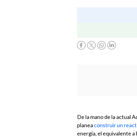
De la mano de la actual 
planea
construir un reac
energía, el equivalente a