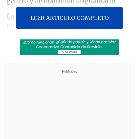
género y de matrimonio igualitario.
La protesta espera reunir a miles de
LEER ARTICULO COMPLETO
personas desde la Plaza Italia de
Santiago, bajo la premisa
"el Orgullo de
ser Tú Mismo"
, detalló el Movilh en un
comunicado.
Revisa también
Revolución científica: un sistema de IA creó,
desde cero, genomas funcionales para
combatir bacterias resistentes
Alemania: Electricista de 68 años es
sospechoso de haber violado a casi 60 mujeres
En esta oportunidad, las demandas