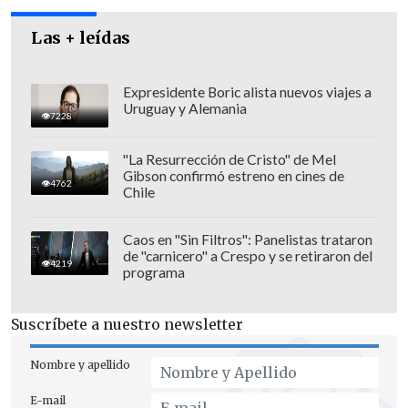
la adopción y por los hijos e hijas de las
parejas del mismo sexo", declaró la
Las + leídas
organización.
Expresidente Boric alista nuevos viajes a
Uruguay y Alemania
7228
"La Resurrección de Cristo" de Mel
Gibson confirmó estreno en cines de
4762
Chile
Caos en "Sin Filtros": Panelistas trataron
de "carnicero" a Crespo y se retiraron del
4219
programa
Suscríbete a nuestro newsletter
Nombre y apellido
Se trata de la
versión número 17 de esta
E-mail