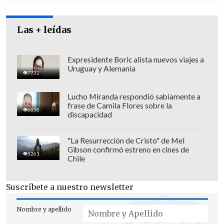
Se aplicaron los protocolos de
cuarentena y aislamiento
Las + leídas
correspondientes, aunque "existen dos
funcionarios a los que se les debe repetir
Expresidente Boric alista nuevos viajes a
Uruguay y Alemania
la muestra".
7732
Sobre los gendarmes del recinto que
Lucho Miranda respondió sabiamente a
frase de Camila Flores sobre la
dieron positivo, todos "tienen domicilio
6658
discapacidad
en Santiago, por lo tanto, iniciaron el
proceso de cuarentena en sus
"La Resurrección de Cristo" de Mel
respectivos hogares
", confirmó el alcaide
Gibson confirmó estreno en cines de
5261
Chile
de la unidad penal, coronel
Álvaro
Rivera
.
Suscríbete a nuestro newsletter
Nombre y apellido