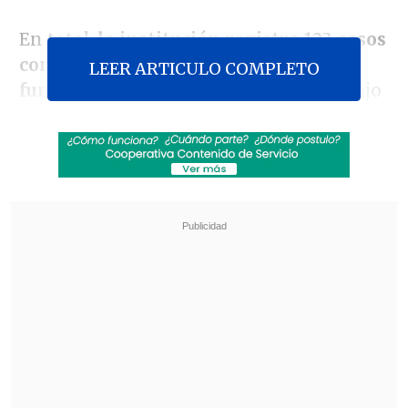
En total,
la institución registra 123 casos
confirmados de internos y 143 de
LEER ARTICULO COMPLETO
funcionarios
, "quienes permanecen bajo
monitoreo permanente".
Revisa también
Tras exitoso ahorro de energía, la NASA
extendió la vida útil de la Voyager 2
Niña de 11 años murió por hantavirus en
Rengo
Además, durante la última jornada
se
reportaron 16 nuevos casos de
coronavirus en la ex Penitenciaría.