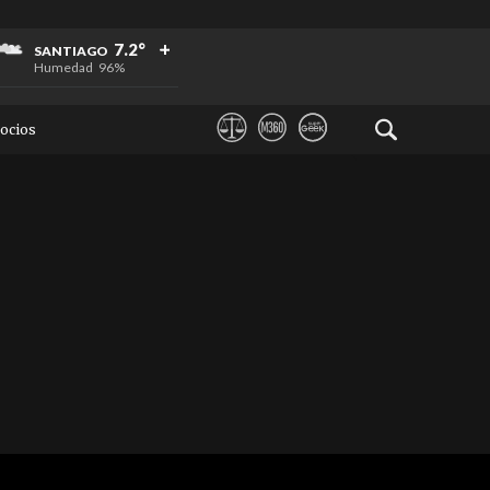
+
+
+
7.2°
SANTIAGO
Humedad
96%
ocios