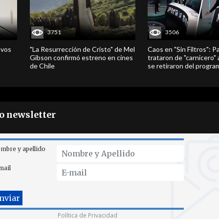
3751
3506
evos
"La Resurrección de Cristo" de Mel
Caos en "Sin Filtros": P
Gibson confirmó estreno en cines
trataron de "carnicero"
de Chile
se retiraron del progra
ro newsletter
mbre y apellido
mail
Política de Privacidad