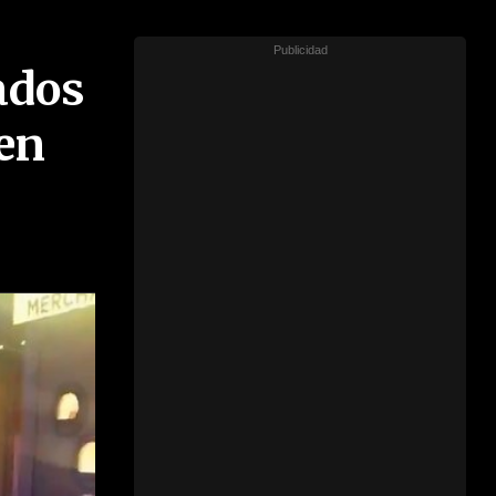
ados
 en