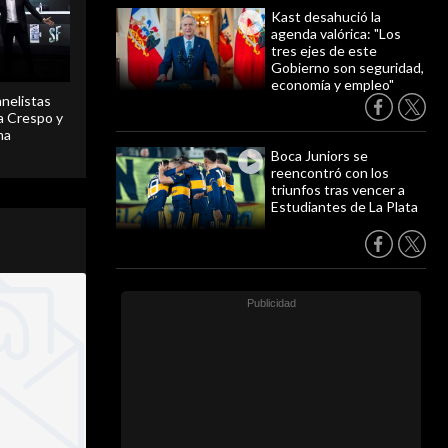
Kast desahució la
agenda valórica: "Los
tres ejes de este
Gobierno son seguridad,
economía y empleo"
anelistas
 a Crespo y
ma
Boca Juniors se
reencontró con los
triunfos tras vencer a
Estudiantes de La Plata