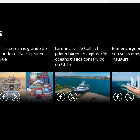
s
l crucero más grande del
Lanzan al Calle Calle el
Primer cargue
undo realiza su primer
primer barco de exploración
con velas emp
iaje
oceanográfica construido
inaugural
en Chile