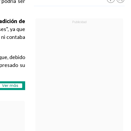
"podría ser
radición de
es", ya que
 ni contaba
 que, debido
xpresado su