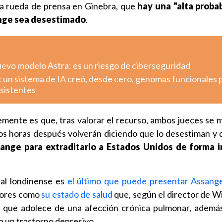
a rueda de prensa en Ginebra, que
hay una "alta proba
ange sea desestimado
.
uevo modelo Astra: es un riesgo de ciberseguridad
: un sistema de IA creó, desde cero, genomas funcionales 
esistentes
mente es que, tras valorar el recurso, ambos jueces se 
dos horas después volverán diciendo que lo desestiman y
ange para extraditarlo a Estados Unidos de forma 
nal londinense es
el último que puede presentar Assang
tores como
su estado de salud
que, según el director de Wi
a que adolece de una afección crónica pulmonar, ademá
 a un trastorno depresivo.