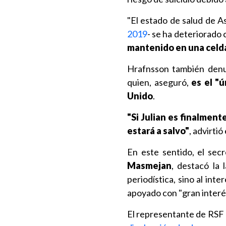
"El estado de salud de A
2019
- se ha deteriorado 
mantenido en una celda
Hrafnsson también denun
quien, aseguró,
es el "ú
Unido
.
"Si Julian es finalment
estará a salvo"
, advirtió
En este sentido, el sec
Masmejan
, destacó la 
periodística, sino al int
apoyado con "gran interé
El representante de RSF 