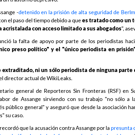
ssange -
detenido en la prisión de alta seguridad de Berl
con el paso del tiempo debido a que
es tratado como un t
 acristalada con acceso limitado a sus abogados
", ase
ció la falta de apoyo por parte de los periodistas hac
nico preso político" y el "único periodista en prisió
e extraditado, ni un sólo periodista de ninguna part
 el director actual de WikiLeaks.
retario general de Reporteros Sin Fronteras (RSF) en S
labor de Assange sirviendo con su trabajo "no sólo a l
erés público general" y aseguró que desde la asociación h
s" su caso.
recordó que la acusación contra Assange por la
presunta 