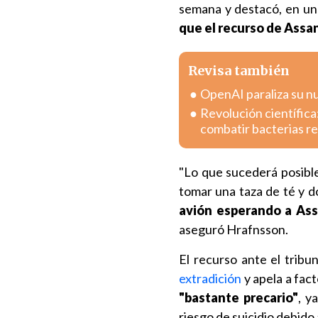
semana y destacó, en un
que el recurso de Ass
Revisa también
OpenAI paraliza su n
Revolución científica
combatir bacterias r
"Lo que sucederá posible
tomar una taza de té y 
avión esperando a Ass
aseguró Hrafnsson.
El recurso ante el tribu
extradición
y apela a fac
"bastante precario"
, y
riesgo de suicidio debido