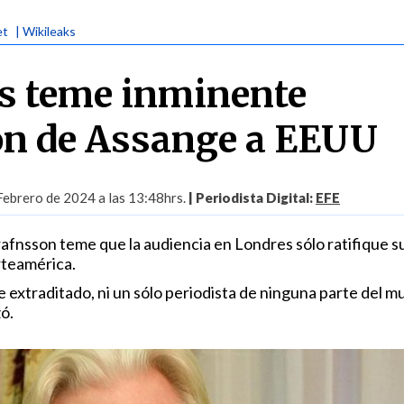
et
| Wikileaks
s teme inminente
ón de Assange a EEUU
Febrero de 2024 a las 13:48hrs.
| Periodista Digital:
EFE
rafnsson teme que la audiencia en Londres sólo ratifique s
rteamérica.
te extraditado, ni un sólo periodista de ninguna parte del 
zó.