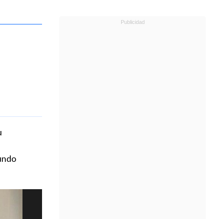
u
mundo