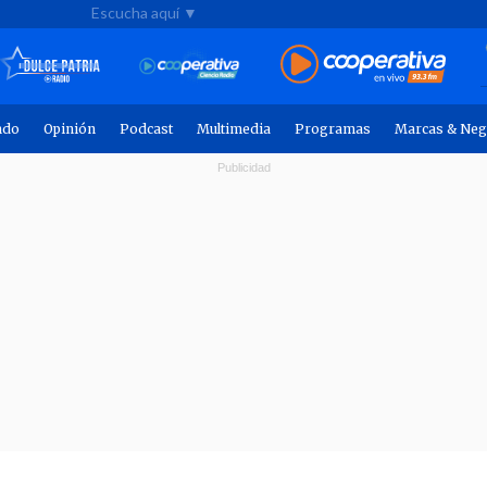
Escucha aquí ▼
ndo
Opinión
Podcast
Multimedia
Programas
Marcas & Neg