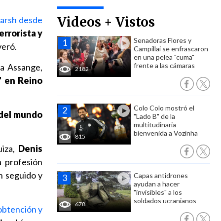
Videos + Vistos
marsh desde
errorista y
Senadoras Flores y
veró.
Campillai se enfrascaron
en una pelea "cuma"
frente a las cámaras
ia Assange,
2182
n" en Reino
Colo Colo mostró el
e del mundo
"Lado B" de la
multitudinaria
bienvenida a Vozinha
815
uiza,
Denis
a profesión
an seguido y
Capas antidrones
ayudan a hacer
"invisibles" a los
soldados ucranianos
678
obtención y