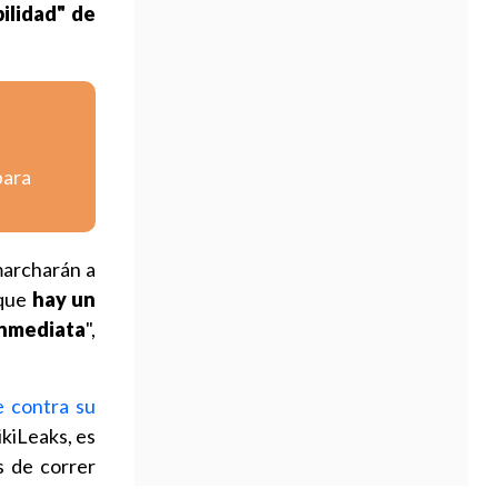
bilidad" de
para
marcharán a
 que
hay un
inmediata
",
e contra su
kiLeaks, es
s de correr