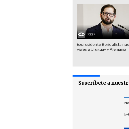
7227
Expresidente Boric alista nu
viajes a Uruguay y Alemania
Suscríbete a nuest
No
E-