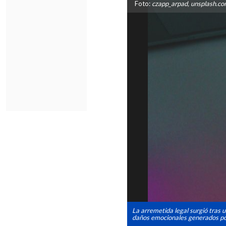
Foto:
czapp_arpad, unsplash.com
La arremetida legal surgió tras u
daños emocionales generados por 