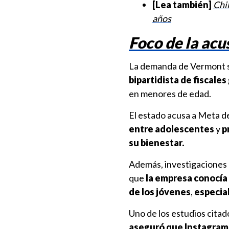
[Lea también]
Chil
años
Foco de la acu
La demanda de Vermont s
bipartidista de fiscale
en menores de edad.
El estado acusa a Meta d
entre adolescentes
y
p
su bienestar.
Además, investigaciones 
que
la empresa conocía 
de los jóvenes
,
especia
Uno de los estudios cita
aseguró que Instagram