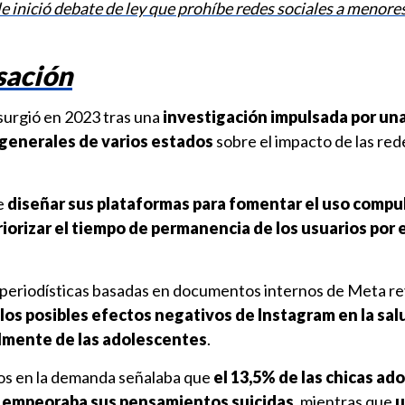
e inició debate de ley que prohíbe redes sociales a menore
sación
urgió en 2023 tras una
investigación impulsada por una
s generales de varios estados
sobre el impacto de las red
e
diseñar sus plataformas para fomentar el uso compu
riorizar el tiempo de permanencia de los usuarios por
periodísticas basadas en documentos internos de Meta r
los posibles efectos negativos de Instagram en la sa
lmente de las adolescentes
.
dos en la demanda señalaba que
el 13,5% de las chicas ad
 empeoraba sus pensamientos suicidas
, mientras que
u