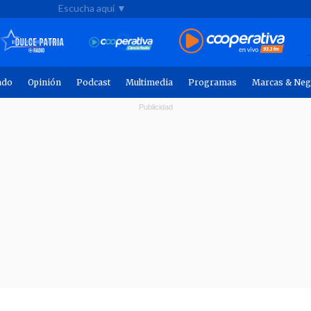
Escucha aquí ▼
ndo
Opinión
Podcast
Multimedia
Programas
Marcas & Neg