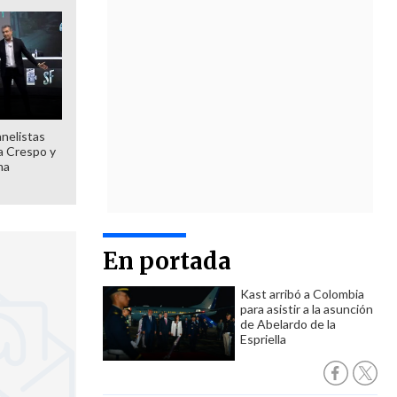
anelistas
 a Crespo y
ma
En portada
Kast arribó a Colombia
para asistir a la asunción
de Abelardo de la
Espriella