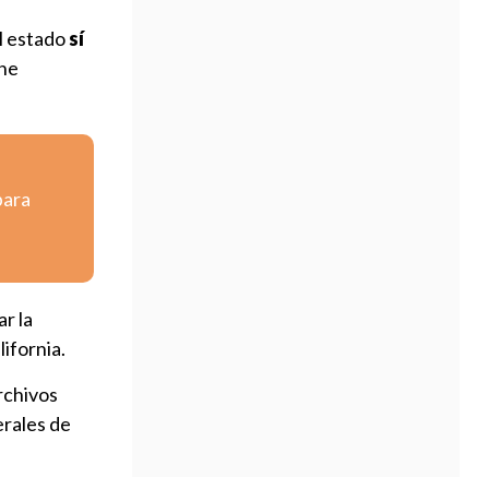
el estado
sí
ene
para
r la
ifornia.
rchivos
erales de