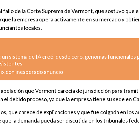
el fallo de la Corte Suprema de Vermont, que sostuvo que 
rque la empresa opera activamente en su mercado y obti
unciantes locales.
: un sistema de IA creó, desde cero, genomas funcionales 
esistentes
lix con inesperado anuncio
pelación que Vermont carecía de jurisdicción para tramita
a el debido proceso, ya que la empresa tiene su sede en Cal
os, que carece de explicaciones y que fue colgada en los a
e que la demanda pueda ser discutida en los tribunales fed