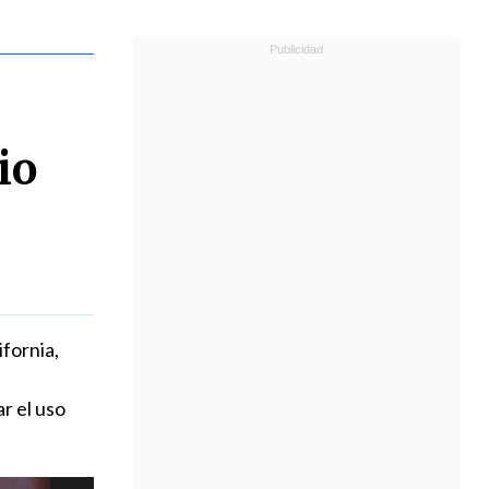
io
fornia,
r el uso