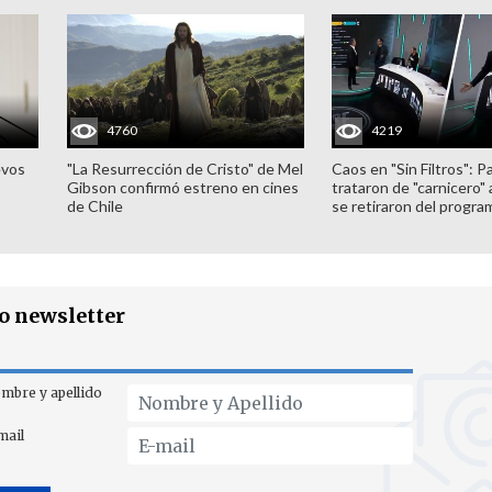
4760
4219
evos
"La Resurrección de Cristo" de Mel
Caos en "Sin Filtros": P
Gibson confirmó estreno en cines
trataron de "carnicero"
de Chile
se retiraron del progra
ro newsletter
mbre y apellido
mail