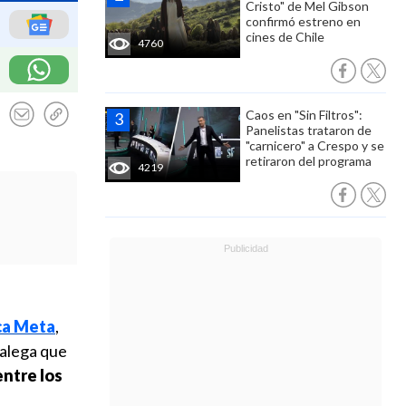
Cristo" de Mel Gibson
confirmó estreno en
cines de Chile
4760
Caos en "Sin Filtros":
Panelistas trataron de
"carnicero" a Crespo y se
retiraron del programa
4219
ca Meta
,
 alega que
entre los