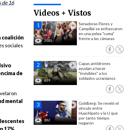
s de 16
Videos + Vistos
Senadoras Flores y
Campillai se enfrascaron
en una pelea "cuma"
 coalición
frente a las cámaras
2025
es sociales
Capas antidrones
lsivo
ayudan a hacer
 encima de
"invisibles" a los
soldados ucranianos
639
evelaron
lud mental
Goldberg: Se reveló el
vínculo entre
Huachipato y la U que
por tanto tiempo
olescentes
382
negaron
n 17%