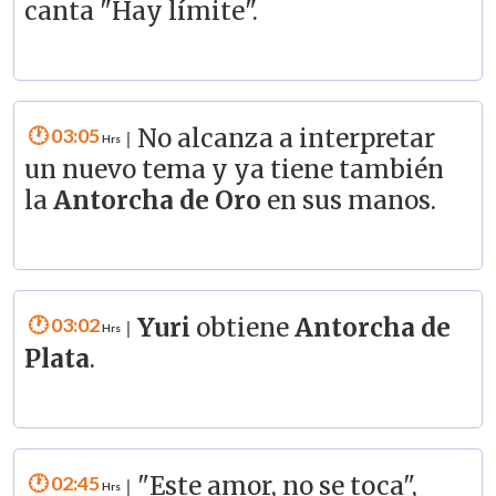
canta "Hay límite".
03:05
No alcanza a interpretar
|
un nuevo tema y ya tiene también
la
Antorcha de Oro
en sus manos.
03:02
Yuri
obtiene
Antorcha de
|
Plata
.
02:45
"Este amor, no se toca",
|