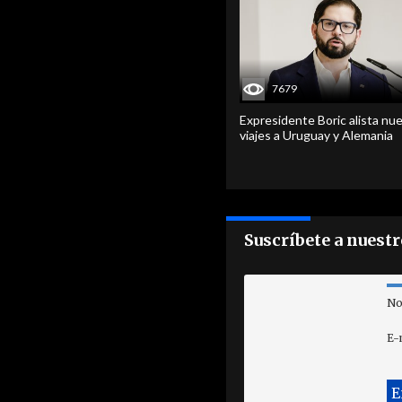
7679
Expresidente Boric alista nu
viajes a Uruguay y Alemania
Suscríbete a nuest
No
E-