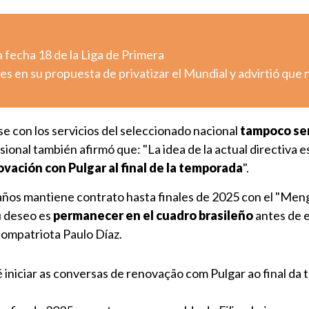
 fecha 18 de la Liga de Primera
es en su propuesta de privatizar el Mundial y advirtió que 
e con los servicios del seleccionado nacional
tampoco ser
esional también afirmó que: "La idea de la actual directiva e
vación con Pulgar al final de la temporada
".
años mantiene contrato hasta finales de 2025 con el "Meng
u deseo es
permanecer en el cuadro brasileño
antes de e
compatriota Paulo Díaz.
a é iniciar as conversas de renovação com Pulgar ao final da