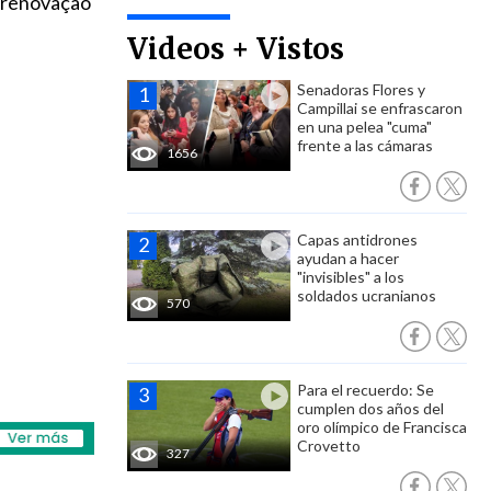
a renovação
Videos + Vistos
Senadoras Flores y
Campillai se enfrascaron
en una pelea "cuma"
frente a las cámaras
1656
Capas antidrones
ayudan a hacer
"invisibles" a los
soldados ucranianos
570
Para el recuerdo: Se
cumplen dos años del
oro olímpico de Francisca
Crovetto
327