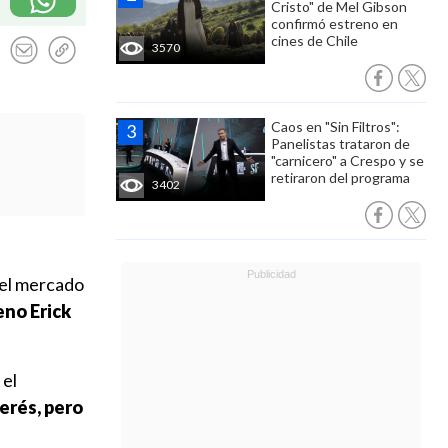
Cristo" de Mel Gibson
confirmó estreno en
cines de Chile
3570
Caos en "Sin Filtros":
Panelistas trataron de
"carnicero" a Crespo y se
retiraron del programa
3402
 el mercado
eno Erick
 el
erés, pero