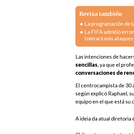
Revisa también
La programación de la
La FIFA admitió error
tolerará más ataques
Las intenciones de hacers
sencillas
, ya que el prof
conversaciones de reno
El centrocampista de 30 
según explicó Raphael, s
equipo en el que está su 
A ideia da atual diretori