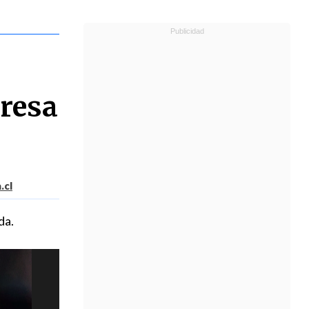
eresa
.cl
da.