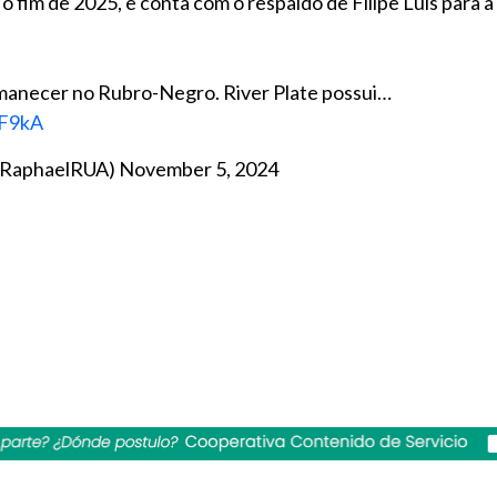
o fim de 2025, e conta com o respaldo de Filipe Luis para 
rmanecer no Rubro-Negro. River Plate possui…
LF9kA
loRaphaelRUA)
November 5, 2024