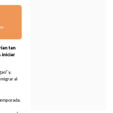
no
ían tan
s
iniciar
ao" y,
migrar al
 temporada.