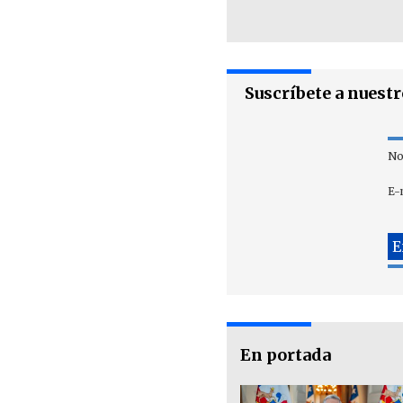
Suscríbete a nuest
No
E-
En portada