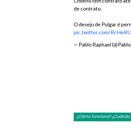
Chileno tem contrato até 
de contrato.
O desejo de Pulgar é pe
pic.twitter.com/RcHeR
— Pablo Raphael (@Pab