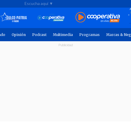
Escucha aquí ▼
ndo
Opinión
Podcast
Multimedia
Programas
Marcas & Neg