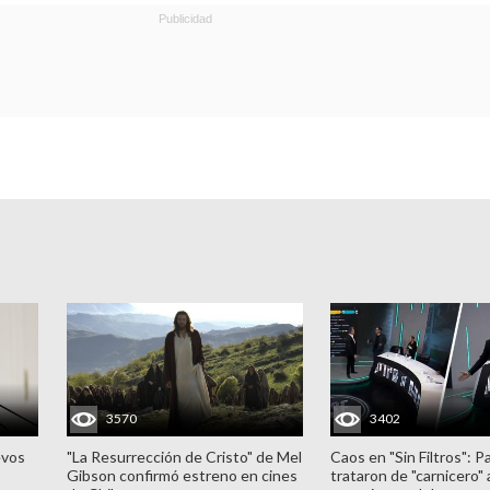
3570
3402
evos
"La Resurrección de Cristo" de Mel
Caos en "Sin Filtros": P
Gibson confirmó estreno en cines
trataron de "carnicero"