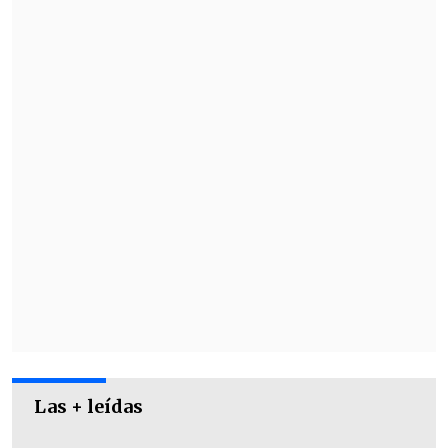
El acuerdo histórico brindará a los
fanáticos de Estados Unidos un acceso
incomparable a cada partido en vivo y a
una cobertura que incluye programas de
estudio y coberturas de los duelos.
Las + leídas