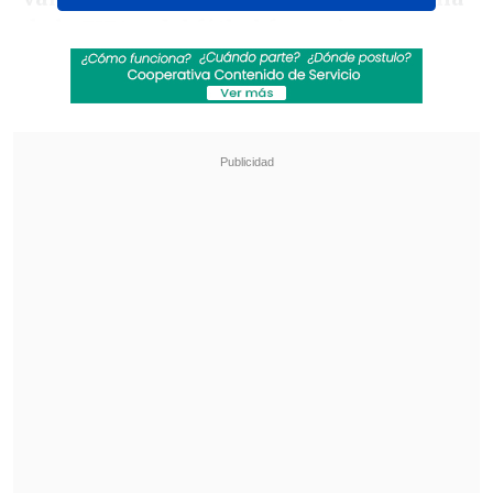
de la FIFA y del fútbol femenino
mundial".
Revisa también
La UC quiere retomar el rumbo ante Cobresal
y sumar confianza antes de la visita a
Estudiantes
Matías Claro, presidente de Cruzados:
Soñamos con llegar a una final en la
Libertadores
Además, Netflix producirá una serie
documental exclusiva sobre el fútbol
femenino en el período previo a ambas
ediciones del Mundial.