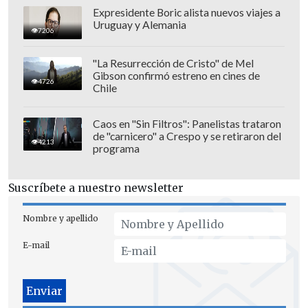
Expresidente Boric alista nuevos viajes a
Uruguay y Alemania
7206
Mientras
el Mundial de 2027 se jugará
en Brasil con 32 participantes, la Copa
"La Resurrección de Cristo" de Mel
Gibson confirmó estreno en cines de
del Mundo de 2031 aún no tiene sede.
4726
Chile
Caos en "Sin Filtros": Panelistas trataron
de "carnicero" a Crespo y se retiraron del
4213
programa
Suscríbete a nuestro newsletter
Nombre y apellido
E-mail