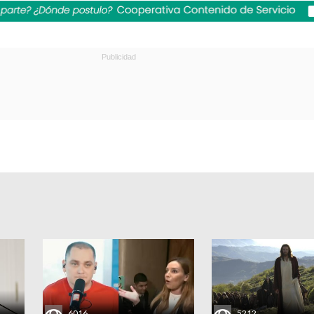
6016
5212