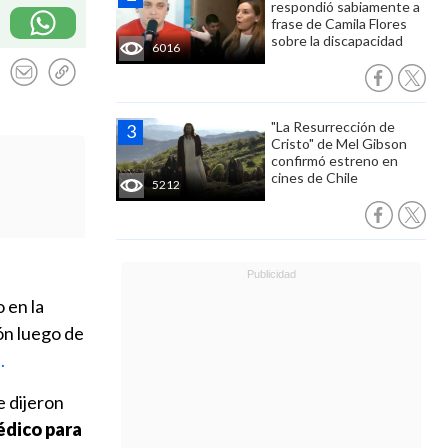
respondió sabiamente a
frase de Camila Flores
sobre la discapacidad
6016
"La Resurrección de
Cristo" de Mel Gibson
confirmó estreno en
cines de Chile
5212
 en la
ón luego de
.
 dijeron
édico para