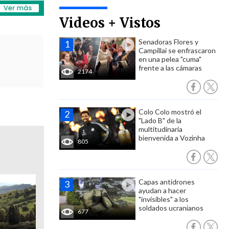
Videos + Vistos
Senadoras Flores y
Campillai se enfrascaron
en una pelea "cuma"
frente a las cámaras
2174
Colo Colo mostró el
"Lado B" de la
multitudinaria
bienvenida a Vozinha
805
Capas antidrones
ayudan a hacer
"invisibles" a los
soldados ucranianos
677