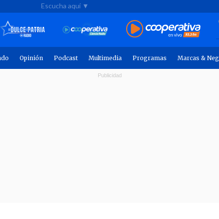
Escucha aquí ▼
ndo
Opinión
Podcast
Multimedia
Programas
Marcas & Neg