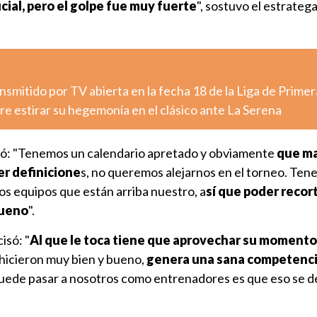
cial, pero el golpe fue muy fuerte
", sostuvo el estrateg
nsmitido por TV abierta en la fecha 18 de la Liga de Primer
e estirar su hegemonía en el clásico ante La Serena
izó: "Tenemos un calendario apretado y obviamente
que ma
r definicione
s, no queremos alejarnos en el torneo. Ten
dos equipos que están arriba nuestro, a
sí que poder recor
bueno
".
isó: "
Al que le toca tiene que aprovechar su momento
 hicieron muy bien y bueno,
genera una sana competenci
uede pasar a nosotros como entrenadores es que eso se d