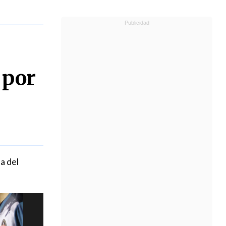
 por
a del