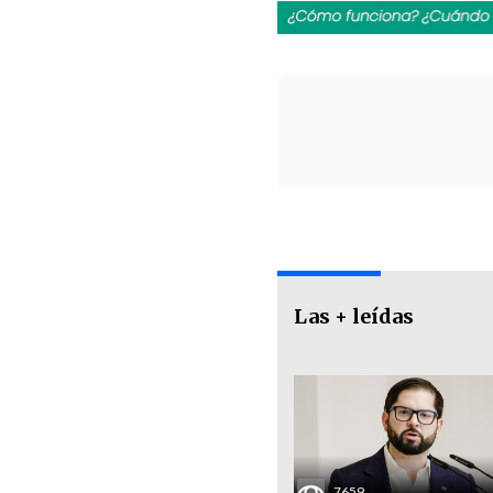
Las + leídas
7659