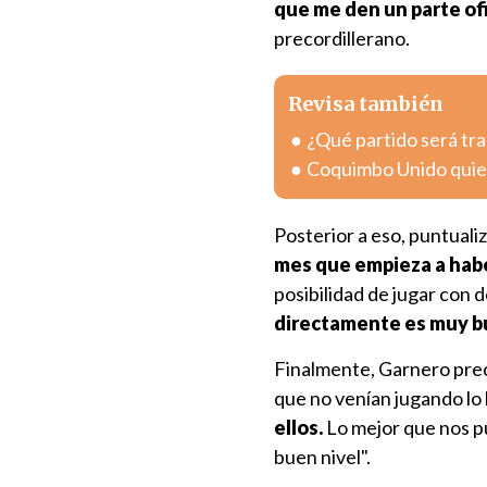
que me den un parte ofi
precordillerano.
Revisa también
¿Qué partido será tra
Coquimbo Unido quier
Posterior a eso, puntual
mes que empieza a habe
posibilidad de jugar con 
directamente es muy 
Finalmente, Garnero prec
que no venían jugando lo
ellos.
Lo mejor que nos p
buen nivel".