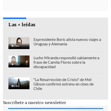
esencial relativa a la
reasignación de
recursos en 2025 para reducir con
mayor rapidez las listas de espera
hospitalarias
.
Las + leídas
Expresidente Boric alista nuevos viajes a
Uruguay y Alemania
7988
Lucho Miranda respondió sabiamente a
frase de Camila Flores sobre la
7520
discapacidad
"La Resurrección de Cristo" de Mel
Gibson confirmó estreno en cines de
5406
Chile
Suscríbete a nuestro newsletter