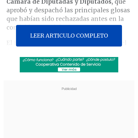
Cámara de Diputadas y Diputados,
que
aprobó y despachó las principales glosas
que habían sido rechazadas antes en la
comisión especial mixta.
LEER ARTICULO COMPLETO
El Ejecutivo logró reponer este jueves el
financiamiento para el
Fondo Nacional
de Salud
(Fonasa), la
Atención Primaria
de Salud
(APS), la
Subsecretaría de Redes
Asistenciales
y la treintena de
Servicios
de Salud
del país.
Revisa también
Ante aranceles de EE.UU, autoridades e
industria salmonera rechazan el trabajo
forzoso