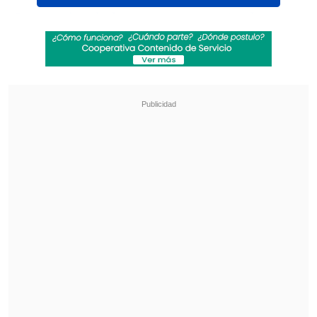
Las quejas de las empresas no tardaron
y
todo escaló hasta la justicia, mediante un
recurso de protección; y en medio de la
intervención de la
Iglesia Católica, que
abogó para que la fecha mantuviera su
"valor social"
.
Revisa también
Alcaldesa de Lo Espejo: Los impuestos sirven
para generar equidad, y con la reforma eso
quedó más lejano
Gobierno avanza con vetos para eliminar
normas que introdujo la oposición a la
megarreforma