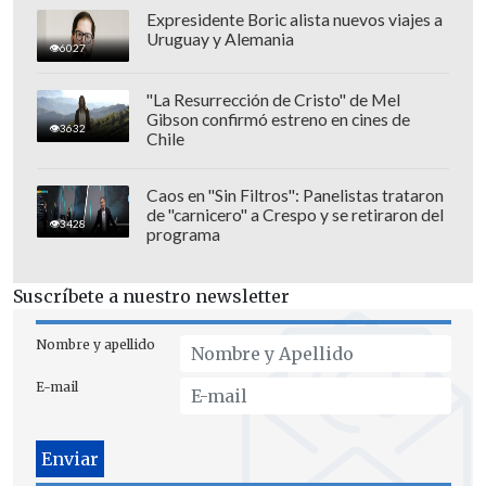
Academia de la Lengua, que contempla la
Expresidente Boric alista nuevos viajes a
posibilidad de criticar y traer a juicio las
Uruguay y Alemania
6027
acciones u obras de alguien, es decir,
hace un juicio racional de las cosas,
"La Resurrección de Cristo" de Mel
Gibson confirmó estreno en cines de
fundándose en los principios de la
3632
Chile
ciencia o de las reglas del arte, de que se
trate el asunto", dice el fallo.
Caos en "Sin Filtros": Panelistas trataron
de "carnicero" a Crespo y se retiraron del
3428
programa
Suscríbete a nuestro newsletter
Nombre y apellido
E-mail