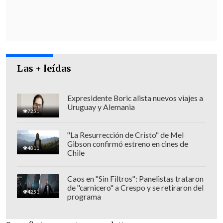
personas", por lo que, "
en este momento
en que el debate por
la reforma a las
pensiones vive horas cruciales
,
llamamos a todos los sectores a pensar
en las necesidades del país
".
Las + leídas
Expresidente Boric alista nuevos viajes a
Uruguay y Alemania
7251
"La Resurrección de Cristo" de Mel
Gibson confirmó estreno en cines de
4811
Chile
Caos en "Sin Filtros": Panelistas trataron
de "carnicero" a Crespo y se retiraron del
4251
programa