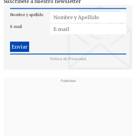
Suscríbete a nuestro newsletter
"
No hay tiempo que perder
", cerró el
Nombre y apellido
Presidente.
E-mail
Política de Privacidad