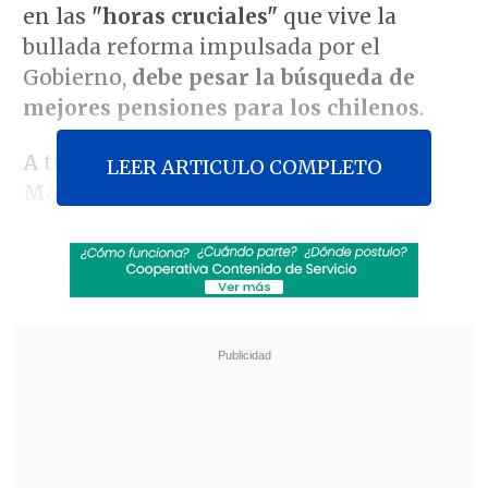
en las
"horas cruciales"
que vive la
bullada reforma impulsada por el
Gobierno,
debe pesar la búsqueda de
mejores pensiones para los chilenos
.
A través de sus redes sociales, el
LEER ARTICULO COMPLETO
Mandatario advirtió que "cuando
hablamos de la reforma previsional,
hablamos de algo que debería
preocuparnos a todos, sin importar el
color político:
las actuales pensiones no
alcanzan para vivir
".
Revisa también
Último récord fue hace dos días: Precio del
cobre marca nuevo máximo histórico