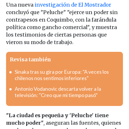
Una nueva
investigación de El Mostrador
concluyó que "Peluche" "ejerce un poder sin
contrapesos en Coquimbo, con la farándula
política como gancho comercial", y muestra
los testimonios de ciertas personas que
vieron su modo de trabajo.
Revisa también
Sinaka tras su gira por Europa: "A veces los
chilenos nos sentimos inferiores"
Antonio Vodanovic descarta volver a la
televisión: "Creo que mi tiempo pasó"
"La ciudad es pequeña y 'Peluche' tiene
mucho poder"
, aseguran las fuentes, quienes