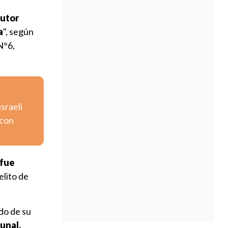
utor
a
", según
N°6,
israelí
 con
fue
elito de
ado de su
bunal.