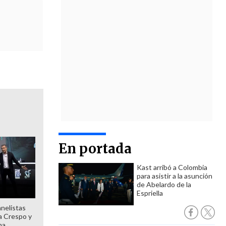
En portada
Kast arribó a Colombia
para asistir a la asunción
de Abelardo de la
Espriella
anelistas
 a Crespo y
ma