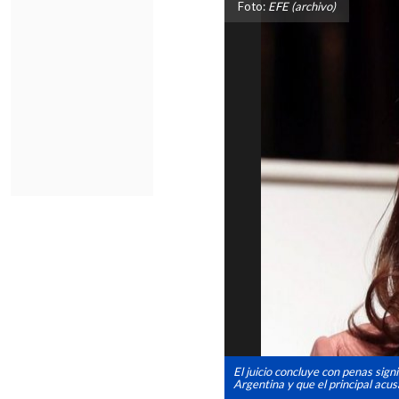
Foto:
EFE (archivo)
El juicio concluye con penas sig
Argentina y que el principal acus