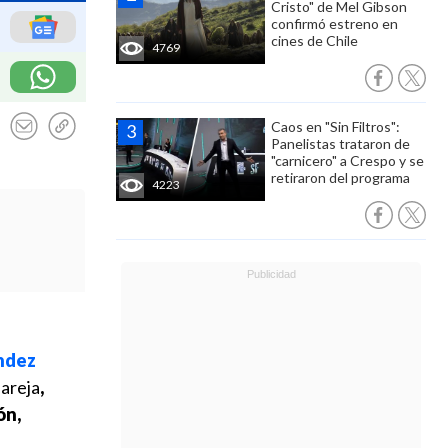
Cristo" de Mel Gibson
confirmó estreno en
cines de Chile
4769
Caos en "Sin Filtros":
Panelistas trataron de
"carnicero" a Crespo y se
retiraron del programa
4223
ández
areja
,
ón,