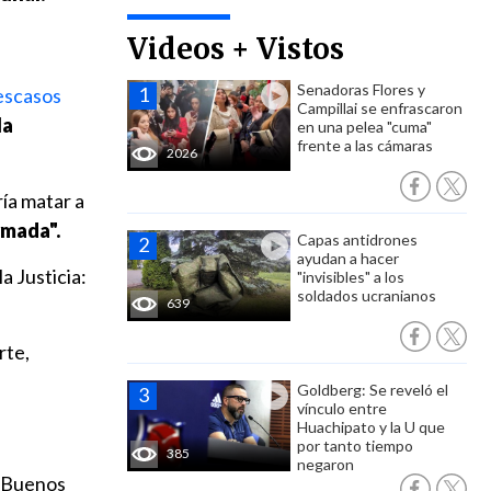
Videos + Vistos
Senadoras Flores y
 escasos
Campillai se enfrascaron
la
en una pelea "cuma"
frente a las cámaras
2026
ría matar a
rmada".
Capas antidrones
ayudan a hacer
la Justicia:
"invisibles" a los
soldados ucranianos
639
rte,
Goldberg: Se reveló el
vínculo entre
Huachipato y la U que
por tanto tiempo
385
negaron
n Buenos