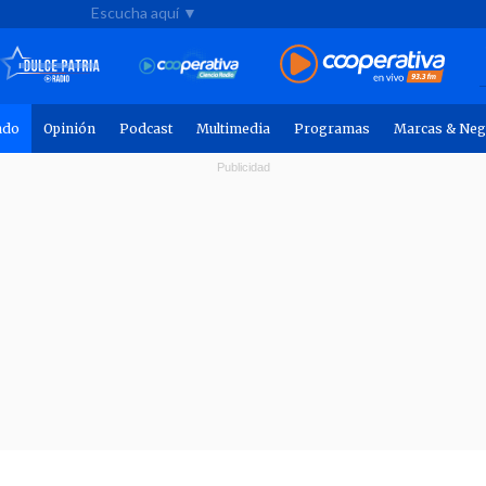
Escucha aquí ▼
ndo
Opinión
Podcast
Multimedia
Programas
Marcas & Neg