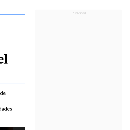
el
 de
idades