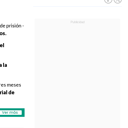
e prisión -
os.
el
a la
tres meses
rial de