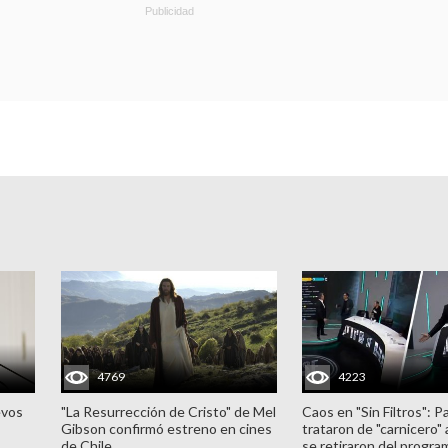
4769
4223
evos
"La Resurrección de Cristo" de Mel
Caos en "Sin Filtros": P
Gibson confirmó estreno en cines
trataron de "carnicero"
de Chile
se retiraron del progra