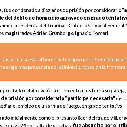
, fue condenado a diez años de prisión por considerarlo "
a
 del delito de homicidio agravado en grado tentativ
Namer, presidenta del Tribunal Oral en lo Criminal Federal 
s magistrados Adrián Grünberg e Ignacio Fornari.
e Cisjordania está al borde del colapso por retención fiscal 
uta exige más presencia de la Unión Europea en la frontera
er prestado colaboración a quien entonces fuera su pareja,
e prisión por considerarla "partícipe necesaria"
del d
ediar el empleo de un arma de fuego, en grado tentativa.
rado inicialmente como el presunto líder del grupo y liber
sto de 2024 por falta de pruebas,
fue absuelto por el tri