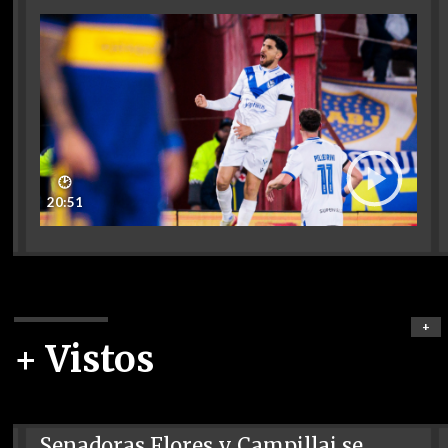
🕑
20:51
+
+ Vistos
Senadoras Flores y Campillai se