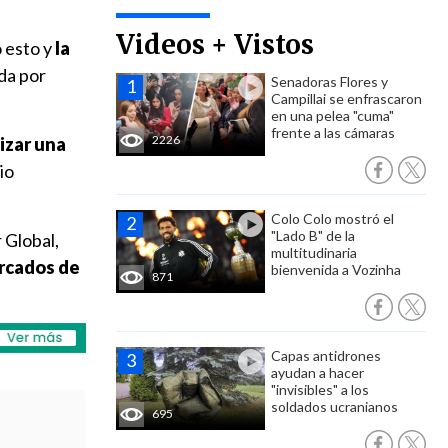
Videos + Vistos
 esto y
la
da por
Senadoras Flores y
Campillai se enfrascaron
en una pelea "cuma"
frente a las cámaras
2226
izar una
io
Colo Colo mostró el
"Lado B" de la
r Global,
multitudinaria
ercados de
bienvenida a Vozinha
871
Capas antidrones
ayudan a hacer
"invisibles" a los
soldados ucranianos
695