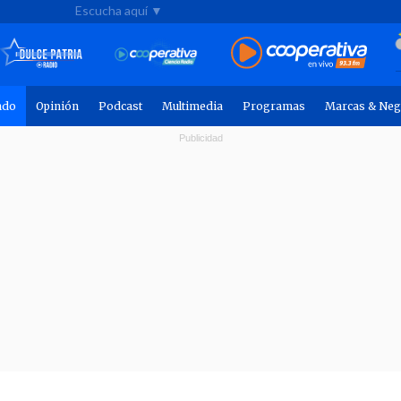
Escucha aquí ▼
ndo
Opinión
Podcast
Multimedia
Programas
Marcas & Neg