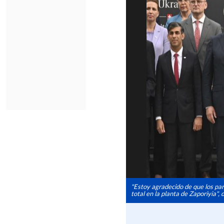
"Estoy agradecido de que los pa
total en la planta de Zaporiyia",