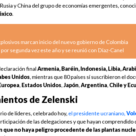
 Rusia y China del grupo de economías emergentes, conoc
xico
.
xplosivos marcan inicio del nuevo gobierno de Colombia
 por segunda vez este año y se reunió con Díaz-Canel
eclaración final
Armenia, Baréin, Indonesia, Libia, Arab
rabes Unidos
, mientras que 80 países sí suscribieron el d
Europea
,
Estados Unidos
,
Japón
,
Argentina
,
Chile y Ec
ientos de Zelenski
rio de líderes, celebrado hoy,
el presidente ucraniano,
Vol
participación de las delegaciones y que hayan comprendido 
 que no haya peligro procedente de las plantas nucle