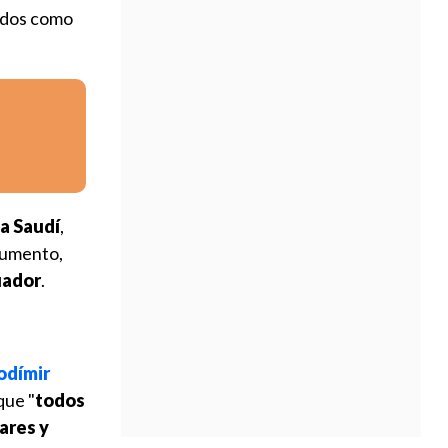
idos como
ia Saudí
,
ocumento,
uador
.
odímir
que "
todos
ares y