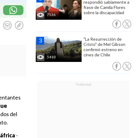
respondió sabiamente a
frase de Camila Flores
sobre la discapacidad
7536
"La Resurrección de
Cristo" de Mel Gibson
confirmó estreno en
cines de Chile
5410
sentantes
que
dos del
nto.
áfrica
-