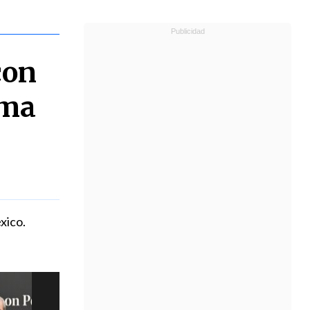
con
rma
xico.