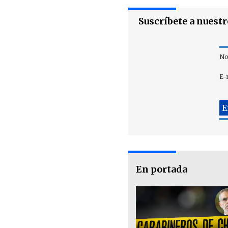
Suscríbete a nuest
No
E-
En portada