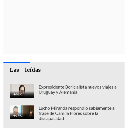
Los juzgadores buscan
evitar este
martes que los diputados del
gobernante Movimiento de
Regeneración Nacional (Morena) y sus
aliados del Partido del Trabajo (PT) y el
Partido Verde Ecologista de México
(PVEM) voten y aprueben
la polémica
iniciativa para que haya comicios
populares en el Poder Judicial.
Las + leídas
Expresidente Boric alista nuevos viajes a
Uruguay y Alemania
7605
Lucho Miranda respondió sabiamente a
frase de Camila Flores sobre la
5791
discapacidad