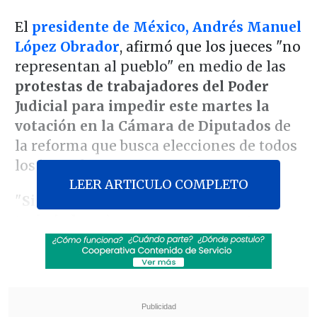
El
presidente de México, Andrés Manuel
López Obrador
, afirmó que los jueces "no
representan al pueblo" en medio de las
protestas de trabajadores del Poder
Judicial para impedir este martes la
votación en la Cámara de Diputados
de
la reforma que busca elecciones de todos
los juzgadores.
LEER ARTICULO COMPLETO
"
Si ahora se ponen en huelga (los
trabajadores), pues aunque no estemos
de acuerdo sí entendemos que están
defendiendo sus intereses. Agréguenle
que no representan al pueblo, sino que
son los representantes de la oligarquía,