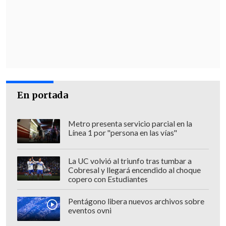
que la reforma viola sus derechos
laborales porque
acabaría con la carrera
judicial y permitiría la "intromisión de
intereses" con las campañas electorales
de la justicia.
Sin embargo, este martes López Obrador
En portada
defendió su reforma, presentada en
febrero pasado junto con otras
Metro presenta servicio parcial en la
iniciativas, al decir que el Poder Judicial
Línea 1 por "persona en las vías"
ha permitido que delincuentes queden
libres durante los fines de semana, algo
La UC volvió al triunfo tras tumbar a
conocido como
"sabadazos",
y dijo que
Cobresal y llegará encendido al choque
copero con Estudiantes
"no es un invento, se puede probar".
Pentágono libera nuevos archivos sobre
"Entonces, por eso están defendiendo
eventos ovni
sus intereses, pero yo pregunto: