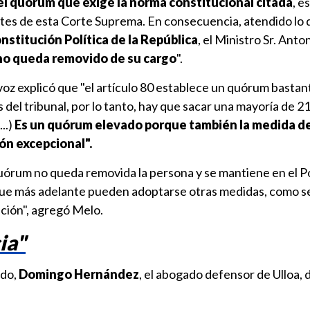
el quórum que exige la norma constitucional citada
, e
es de esta Corte Suprema. En consecuencia, atendido lo 
onstitución Política de la República
, el Ministro Sr. Anto
no queda removido de su cargo
".
oz explicó que "el artículo 80 establece un quórum bastan
del tribunal, por lo tanto, hay que sacar una mayoría de 21
..)
Es un quórum elevado porque también la medida d
ón excepcional".
órum no queda removida la persona y se mantiene en el 
e que más adelante pueden adoptarse otras medidas, como se
ución", agregó Melo.
ia"
ado,
Domingo Hernández
, el abogado defensor de Ulloa,