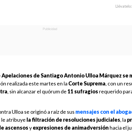
Llévatelo:
e Apelaciones de Santiago
Antonio Ulloa Márquez
se 
ión realizada este martes en la
Corte Suprema
, con un re
ntra
, sin alcanzar el quórum de
11 sufragios
requerido para
ontra Ulloa se originó a raíz de sus
mensajes con el abog
e le atribuye
la filtración de resoluciones judiciales
, la
p
de ascensos
y
expresiones de animadversión
hacia el j