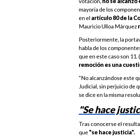
votación,
no se alcanzó 
mayoría de los component
en el
artículo 80 de la C
Mauricio Ulloa Márquez
Posteriormente, la portav
habla de los componentes 
que en este caso son 11. (.
remoción es una cuesti
"No alcanzándose este qu
Judicial, sin perjuicio d
se dice en la misma resol
"Se hace justic
Tras conocerse el result
que
"se hace justicia".