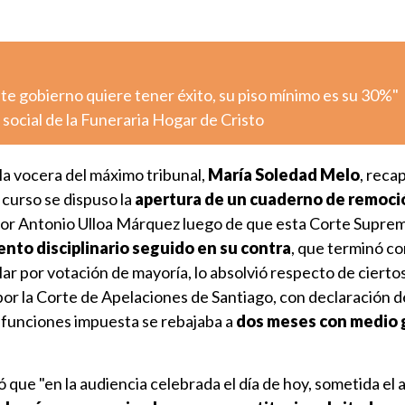
ste gobierno quiere tener éxito, su piso mínimo es su 30%"
l social de la Funeraria Hogar de Cristo
 la vocera del máximo tribunal,
María Soledad Melo
, recap
 curso se dispuso la
apertura de un cuaderno de remoci
ñor Antonio Ulloa Márquez luego de que esta Corte Supre
nto disciplinario seguido en su contra
, que terminó co
ar por votación de mayoría, lo absolvió respecto de ciertos
 por la Corte de Apelaciones de Santiago, con declaración d
funciones impuesta se rebajaba a
dos meses con medio 
ó que "en la audiencia celebrada el día de hoy, sometida el 