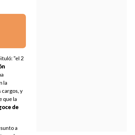
ituló: "el 2
ón
ma
n la
 cargos, y
e que la
goce de
asunto a