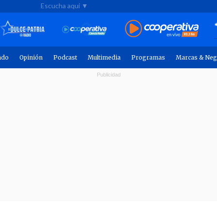
Escucha aquí ▼
ndo
Opinión
Podcast
Multimedia
Programas
Marcas & Neg