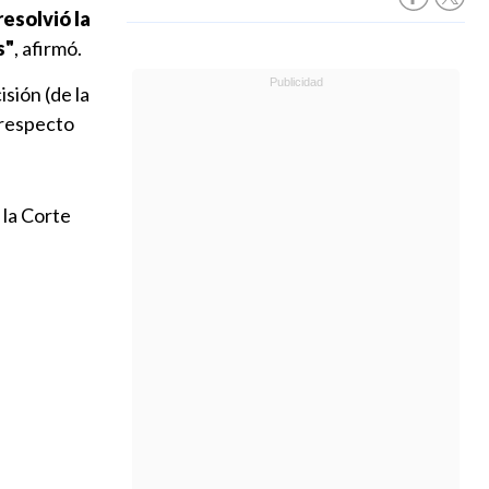
resolvió la
s"
, afirmó.
sión (de la
 respecto
 la Corte