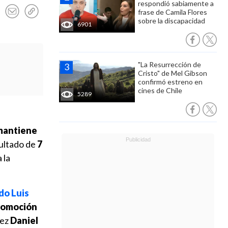
respondió sabiamente a
frase de Camila Flores
sobre la discapacidad
6901
"La Resurrección de
Cristo" de Mel Gibson
confirmó estreno en
cines de Chile
5289
mantiene
sultado de
7
 la
ado
Luis
romoción
uez
Daniel