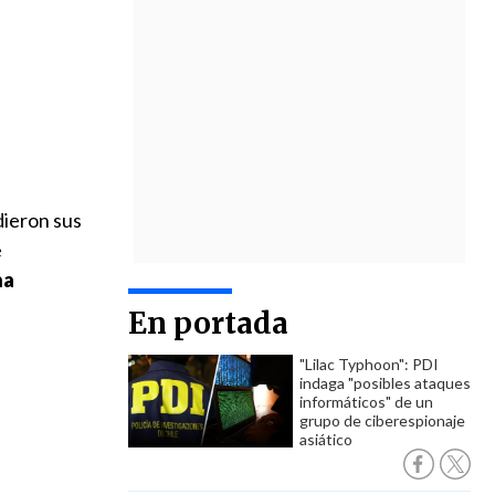
dieron sus
e
na
En portada
"Lilac Typhoon": PDI
indaga "posibles ataques
informáticos" de un
grupo de ciberespionaje
asiático