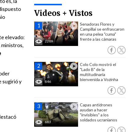
sto es, la
dispuesto
Videos + Vistos
nio
Senadoras Flores y
Campillai se enfrascaron
en una pelea "cuma"
te elevado:
frente a las cámaras
2209
 ministros,
e
Colo Colo mostró el
"Lado B" de la
Poder
multitudinaria
bienvenida a Vozinha
 sugirió y
846
Capas antidrones
ayudan a hacer
"invisibles" a los
 destacó
soldados ucranianos
683