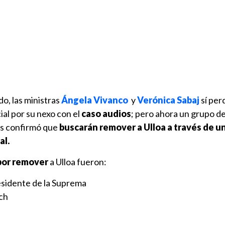
do, las ministras
Ángela Vivanco
y
Verónica Sabaj
sí per
ial por su nexo con el
caso audios
; pero ahora un grupo d
tas confirmó que
buscarán remover a Ulloa a través de u
al.
por remover
a Ulloa fueron:
esidente de la Suprema
ch