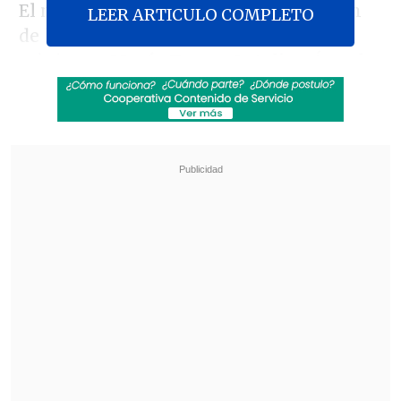
El máximo tribunal inició una revisión
LEER ARTICULO COMPLETO
de los antecedentes que vinculan a los
ministros
María Teresa Letelier, Ángela
Vivanco, Mario Carroza y el mismo
Matus
, a propósito las indagaciones
abiertas del Ministerio Público por los
casos
Hermosilla
y
Topógrafo
, en los
que se denuncia un eventual
tráfico de
influencias
.
Revisa también
Amparo Noguera demandó a banco tras sufrir
millonaria estafa
Chile y Venezuela oficializaron la reapertura
de sus relaciones consulares