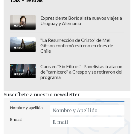
Las + leídas
aseguró también que "esos WhatsApp
son falsos".
Expresidente Boric alista nuevos viajes a
Uruguay y Alemania
6926
"La Resurrección de Cristo" de Mel
Gibson confirmó estreno en cines de
4368
Chile
Caos en "Sin Filtros": Panelistas trataron
de "carnicero" a Crespo y se retiraron del
3997
programa
Suscríbete a nuestro newsletter
Nombre y apellido
"Yo les sugeriría leer con detalle la
E-mail
noticia que aparece en
Ciper
(medio que