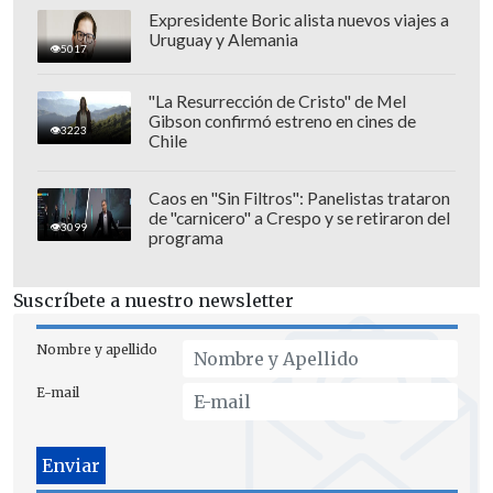
Migueles
y la del fiscal regional de
Expresidente Boric alista nuevos viajes a
Uruguay y Alemania
Aysén,
Carlos Palma,
por
presuntos
5017
favores entre ambos.
"La Resurrección de Cristo" de Mel
Gibson confirmó estreno en cines de
3223
Chile
Caos en "Sin Filtros": Panelistas trataron
de "carnicero" a Crespo y se retiraron del
3099
programa
Suscríbete a nuestro newsletter
Nombre y apellido
E-mail
Bekios,
en tanto, se ocupa de las