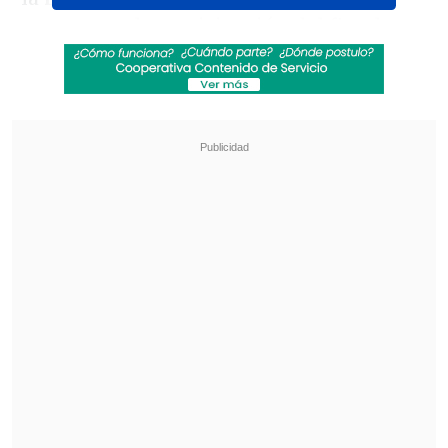
cuenta con la participación del fiscal
regional de Arica y Parinacota,
Mario
Carrera;
la titular de Los Lagos,
Carmen
Gloria Wittwer;
el persecutor regional
de Antofagasta,
Juan Castro Bekios;
y la
fiscal metropolitana Oriente,
Lorena
Parra.
Revisa también
Gobierno a favor de cerrar la empresa química
que se incendió en Quilicura
Gobierno avanza con vetos para eliminar
normas que introdujo la oposición a la
megarreforma