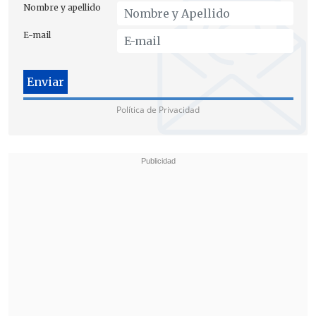
"reajuste" de tales afectaciones.
Nombre y apellido
E-mail
Política de Privacidad