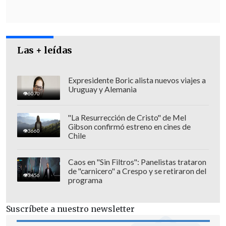
Las + leídas
Expresidente Boric alista nuevos viajes a
Uruguay y Alemania
6070
Según la investigación, desde 2015 los
"La Resurrección de Cristo" de Mel
Gibson confirmó estreno en cines de
acusados crearon compañías en rubros
3660
Chile
como servicios y construcción
"con el
solo objetivo de defraudar al fisco"
, y
Caos en "Sin Filtros": Panelistas trataron
de "carnicero" a Crespo y se retiraron del
provocaron un perjuicio para las arcas
3456
programa
estatales que se estima en
240 mil
millones de pesos
, aunque el monto
Suscríbete a nuestro newsletter
podría variar, pues el SII informó de un