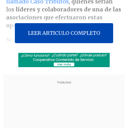
llamado Caso Tributos
, quienes serían
los
líderes y colaboradores de una de las
asociaciones que efectuaron estas
operaciones
.
LEER ARTICULO COMPLETO
Se trataría de los 13 participantes del
denominado
"
clan Canessa"
, una de las
seis agrupaciones que son investigadas
por asociación ilícita, fraude aduanero,
delitos tributarios y lavado de activos.
Revisa también
Estallido social: Gobierno confirmó que
"pronto" resolverá las solicitudes de indulto
Corte ratificó destitución de enfermera que
viajó al extranjero durante licencia por hijo