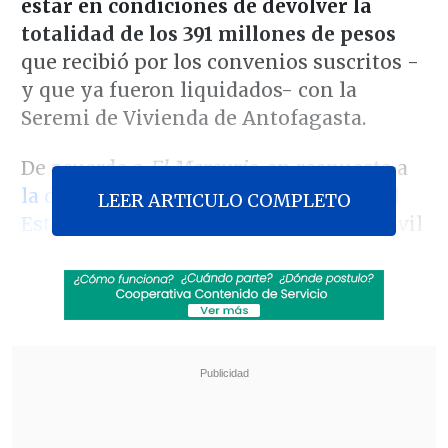
estar en condiciones de devolver la
totalidad de los 391 millones de pesos
que recibió por los convenios suscritos -
y que ya fueron liquidados- con la
Seremi de Vivienda de Antofagasta.
De acuerdo a
El Mercurio
, en respuesta a
la demanda del Consejo de Defensa del
LEER ARTICULO COMPLETO
Estado
(CDE) ante el Primer Juzgado Civil
de esa ciudad, la abogada Victoria Silva
sostuvo que "
los únicos bienes que esta
parte tenía disponibles
para restituir y
cumplir con el requerimiento
administrativo del Seremi eran las
sumas de dinero que se encontraban en
la cuenta bancaria
" de la ONG.