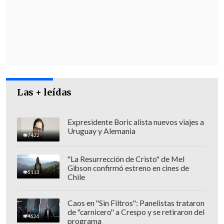
dichos fondos retenidos por resolución
judicial".
En la última jornada, el contralor general
de la República (CGR),
Jorge Bermúdez
,
compareció ante la comisión
investigadora en torno a los convenios
Las + leídas
suscritos por el Minvu, contexto en el
cual insistió en que, según su parecer,
será "casi imposible" recuperar la
Expresidente Boric alista nuevos viajes a
Uruguay y Alemania
totalidad de los recursos
entregados a
7422
Democracia Viva.
"La Resurrección de Cristo" de Mel
Gibson confirmó estreno en cines de
5113
Chile
Caos en "Sin Filtros": Panelistas trataron
de "carnicero" a Crespo y se retiraron del
4526
programa