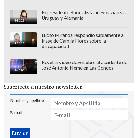
Expresidente Boric alista nuevos viajes a
Uruguay y Alemania
8122
Lucho Miranda respondió sabiamente a
frase de Camila Flores sobre la
8113
discapacidad
Revelan video clave sobre el accidente de
José Antonio Neme en Las Condes
6080
Suscríbete a nuestro newsletter
"Yo creo que por lo menos el contenido
Nombre y apellido
que he podido ver yo de las
E-mail
conversaciones del ministro de la Corte
con el exministro Desbordes, la verdad es
que
yo no lo veo tan dramático ni tan