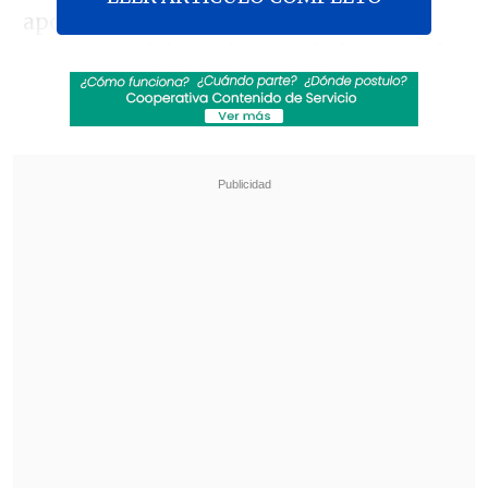
apoya en las conversaciones vía
WhatsApp del
exministro de la Corte de
Apelaciones de Copiapó, Juan Antonio
Poblete, quien es investigado para
presuntamente intervenir ilegalmente
en el nombramiento de la ministra de la
Corte Suprema, María Teresa Letelier
,
quien debe resolver la competencia del
denominado "caso conscriptos".
Revisa también
Así fue el intento de encerrona repelido por el
escolta del exministro Cordero
Encuestas destacan popularidad de la ACOT
anunciada por Kast