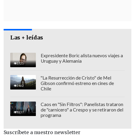
Chile a delinquir, tenemos que
diferenciar ese grupo de las personas
que vienen a integrarse
, que vienen a
trabajar, que quieren cumplir la ley",
enfatizó.
Las + leídas
Expresidente Boric alista nuevos viajes a
Uruguay y Alemania
5725
"La Resurrección de Cristo" de Mel
Gibson confirmó estreno en cines de
3462
Chile
Caos en "Sin Filtros": Panelistas trataron
de "carnicero" a Crespo y se retiraron del
3337
programa
Suscríbete a nuestro newsletter