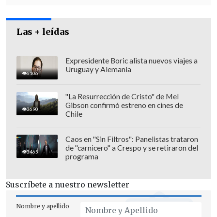
desempeñaba en la Subcomisaría Diego
Portales".
Las + leídas
Expresidente Boric alista nuevos viajes a
Uruguay y Alemania
6106
"La Resurrección de Cristo" de Mel
Gibson confirmó estreno en cines de
3690
Chile
Caos en "Sin Filtros": Panelistas trataron
de "carnicero" a Crespo y se retiraron del
3465
programa
Suscríbete a nuestro newsletter
"La medida adoptada se fundamenta en
la existencia de antecedentes que dan
Nombre y apellido