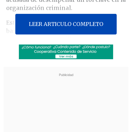
organización criminal.
Este jueves
fue detenida la líder de la
LEER ARTICULO COMPLETO
banda de los
cinco ex carabineros
que
participaron en el millonario
robo a la
empresa Brinks el 16 de agosto de 2024
en Rancagua.
Revisa también
Estallido social: Gobierno confirmó que
"pronto" resolverá las solicitudes de indulto
Corte ratificó destitución de enfermera que
viajó al extranjero durante licencia por hijo
gravemente enfermo