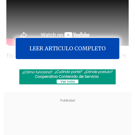
LEER ARTICULO COMPLETO
Este viernes comenzaron las votaciones
en el pleno del Consejo Constitucional
,
sesión que se enfoca en los fundamentos
detallados en el
primer artículo del
borrador
.
Después de que tanto consejeros como
comisionados expertos plantearan sus
argumentos en horas de la mañana,
el
inciso 1, que entre otras materias