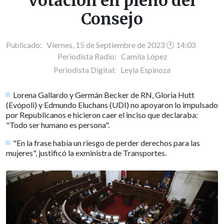
votación en pleno del
Consejo
Publicado: Viernes, 15 de Septiembre de 2023 🕐 14:03
Periodista Radio:
Camila López
Periodista Digital:
Leyla Espinoza
Lorena Gallardo y Germán Becker de RN, Gloria Hutt
(Evópoli) y Edmundo Eluchans (UDI) no apoyaron lo impulsado
por Republicanos e hicieron caer el inciso que declaraba:
"Todo ser humano es persona".
"En la frase había un riesgo de perder derechos para las
mujeres", justificó la exministra de Transportes.