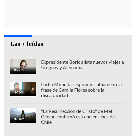
Edmundo Eluchans
, de la UDI.
"He sido clara para manifestar mi
postura a favor de la participación de las
mujeres y de
no perder derechos
, y aquí
había un riesgo en la frase
. Prefiero,
Las + leídas
entonces, despejar el riesgo, volver al
proyecto original y que sigamos
Expresidente Boric alista nuevos viajes a
Uruguay y Alemania
trabajando sobre esa base", dijo
Gloria
7979
Hutt
, asegurando que su opinión en este
Lucho Miranda respondió sabiamente a
aspecto "era absolutamente conocida".
frase de Camila Flores sobre la
7508
discapacidad
"La Resurrección de Cristo" de Mel
Gibson confirmó estreno en cines de
5402
Chile