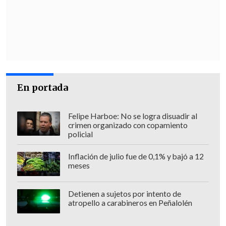
presentar los mejores nombres en cada
una de las regiones, por el bien de las
regiones.
Aquí no se trata de una
disputa entre partidos, sino que cuáles
son los mejores nombres. Y en aquellas
donde puede haber disputa de
En portada
liderazgo, la verdad (nuestra idea) es
que se puede definir en primera vuelta
",
Felipe Harboe: No se logra disuadir al
planteó Undurraga.
crimen organizado con copamiento
policial
Inflación de julio fue de 0,1% y bajó a 12
meses
Detienen a sujetos por intento de
atropello a carabineros en Peñalolén