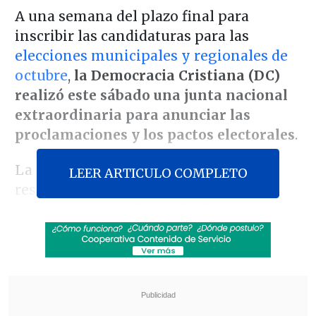
A una semana del plazo final para
inscribir las candidaturas para las
elecciones municipales y regionales de
octubre
,
la Democracia Cristiana (DC)
realizó este sábado una junta nacional
extraordinaria para anunciar las
proclamaciones y los pactos electorales
.
La instancia abordó esta jornada los
LEER ARTICULO COMPLETO
resultados del consejo del partido
realizado ayer,
definiendo finalmente
los nombres que llevará la DC a la
papeleta.
Revisa también