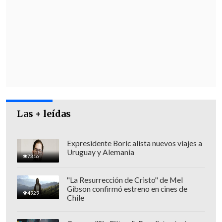
Maule
, en
Coquimbo
, en
Los Lagos
y si se
abre la posibilidad también en
O'Higgins
,
esos son nuestros planteamientos",
detalló el líder de la colectividad, que
reiteró también el apoyo a Claudio
Orrego (exmilitante de la Falange, hoy
independiente) para su reelección en el
cargo de gobernador de la Región
Metropolitana
.
Las + leídas
Expresidente Boric alista nuevos viajes a
Uruguay y Alemania
7316
"La Resurrección de Cristo" de Mel
Gibson confirmó estreno en cines de
4929
Chile