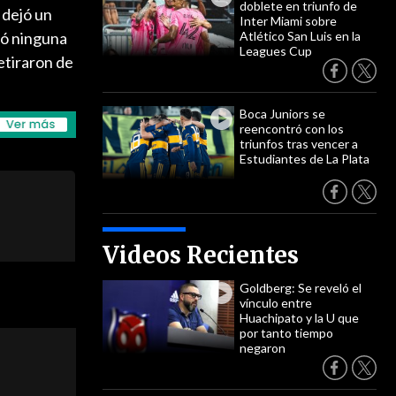
doblete en triunfo de
 dejó un
Inter Miami sobre
lló ninguna
Atlético San Luis en la
Leagues Cup
etiraron de
Boca Juniors se
reencontró con los
triunfos tras vencer a
Estudiantes de La Plata
Videos Recientes
Goldberg: Se reveló el
vínculo entre
Huachipato y la U que
por tanto tiempo
negaron