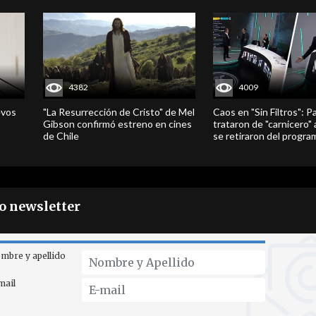
4382
4009
evos
"La Resurrección de Cristo" de Mel
Caos en "Sin Filtros": P
Gibson confirmó estreno en cines
trataron de "carnicero"
de Chile
se retiraron del progra
ro newsletter
mbre y apellido
mail