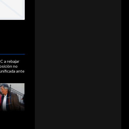
C a rebajar
osición no
unificada ante