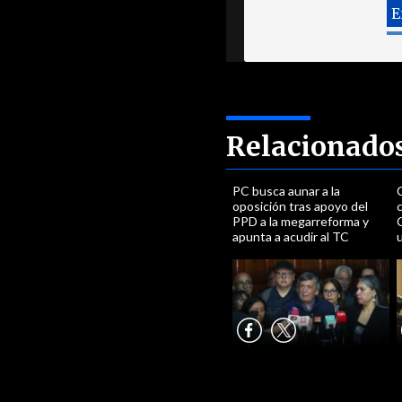
Relacionado
PC busca aunar a la
C
oposición tras apoyo del
c
PPD a la megarreforma y
C
apunta a acudir al TC