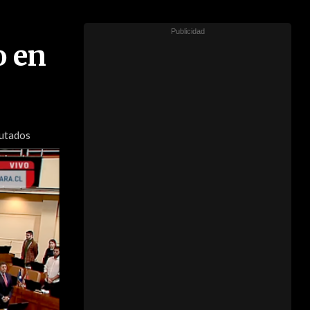
o en
putados