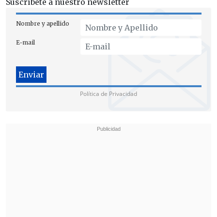
Suscríbete a nuestro newsletter
Nombre y apellido
E-mail
Política de Privacidad
"El Piñeragate, uno de sus momentos más
difíciles"
Daza, que también fue coautora de la
biografía no autorizada del
expresidente Piñera
publicada en 2017,
señaló que la
polémica del "Piñeragate"