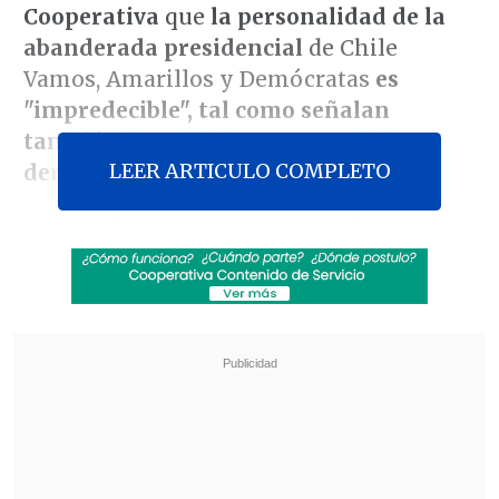
Cooperativa
que
la personalidad de la
abanderada
presidencial
de Chile
Vamos, Amarillos y Demócratas
es
"impredecible",
tal como señalan
también "sus aliados y gente de la
LEER ARTICULO COMPLETO
derecha".
Daza indicó que el carácter de la
exalcadesa de Providencia está
forjado
por dos factores:
"Uno, (ella)
es lo que es
por su pasado;
(mientras que)
lo otro (lo
define) su
ADN.
Se suman esas dos cosas
y diría que, entre su pasado proveniente
de inmigrantes europeos
y su rebeldía
-
pues
reacciona en forma fuerte
y golpea
la mesa-,
la hacen extremadamente