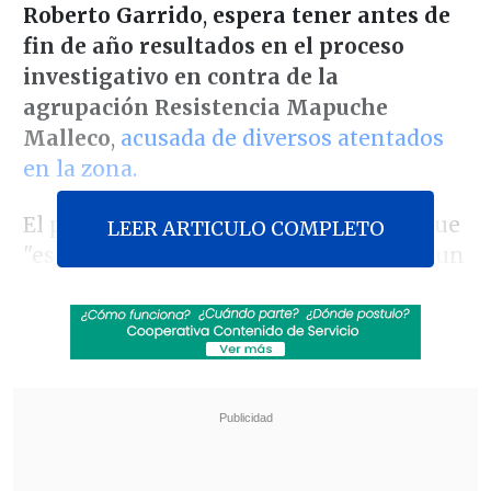
Roberto Garrido
,
espera tener antes de
fin de año resultados en el proceso
investigativo en contra de la
agrupación Resistencia Mapuche
Malleco
,
acusada de diversos atentados
en la zona.
El persecutor planteó este miércoles que
LEER ARTICULO COMPLETO
"estamos trabajando arduamente, hay un
equipo especial de la Fiscalía de Alta
Complejidad que está trabajando junto
con Carabineros en varias aristas de esas
causas,
estamos utilizando también el
método de análisis criminal para
vincular diferentes hechos".