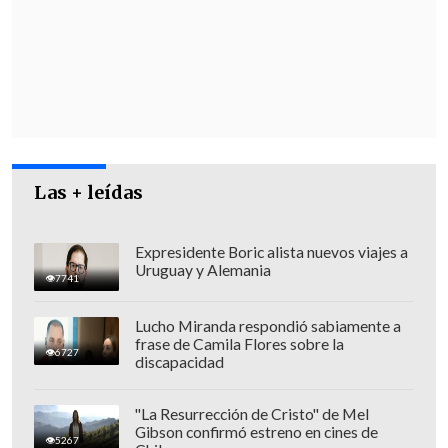
provincia del mismo nombre
, los que
han generado pérdidas millonarias,
mientras que también se investiga su
posible participación en la
quema de
iglesias y escuelas en la zona.
Las + leídas
Expresidente Boric alista nuevos viajes a
Uruguay y Alemania
7741
Lucho Miranda respondió sabiamente a
frase de Camila Flores sobre la
6727
discapacidad
"La Resurrección de Cristo" de Mel
Gibson confirmó estreno en cines de
5267