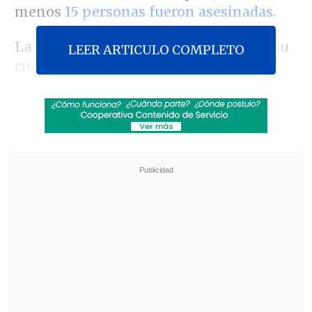
menos
15 personas fueron asesinadas.
La propuesta fue sugerida a través de su
LEER ARTICULO COMPLETO
cuenta de X, donde expresó que
"20
muertos en un fin de semana, es una
locura".
Revisa también
Gobierno a favor de cerrar la empresa química
que se incendió en Quilicura
Gobierno avanza con vetos para eliminar
normas que introdujo la oposición a la
megarreforma
El exministro del Interior durante la