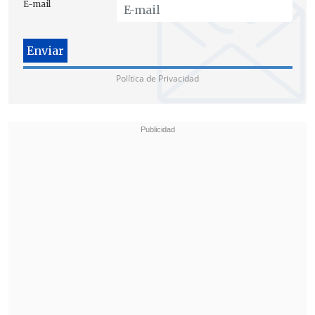
E-mail
Política de Privacidad
"Lo mejor es tomar las riendas del
asunto y permitir que se adopten todas
las medidas necesarias para entrar a los
lugares donde está la delincuencia,
allanar lugares que se puedan, para
meter presos a todos aquellos que sean
sorprendidos portando armas", abogó el
parlamentario scialista.