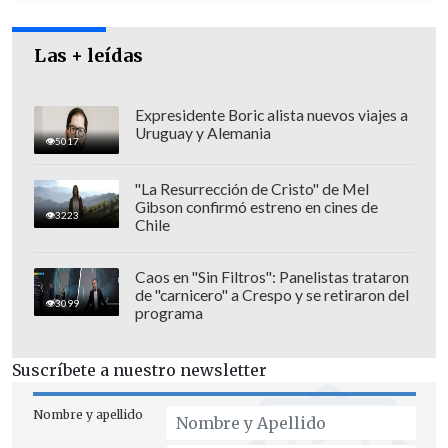
Las + leídas
Expresidente Boric alista nuevos viajes a
Uruguay y Alemania
5017
Posteriormente, Insulza profundizó que
"cuando mueren 20 personas en un fin
"La Resurrección de Cristo" de Mel
Gibson confirmó estreno en cines de
de semana, uno piensa que está en otro
3223
Chile
país y tenemos que hacer algo rápido
,
porque, de lo contrario,
esto se hace casi
Caos en "Sin Filtros": Panelistas trataron
normal".
de "carnicero" a Crespo y se retiraron del
3099
programa
Suscríbete a nuestro newsletter
Nombre y apellido