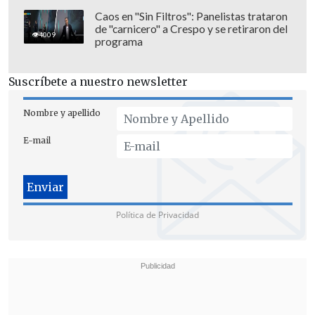
que "este plan destina recursos y
Caos en "Sin Filtros": Panelistas trataron
de "carnicero" a Crespo y se retiraron del
personal adicional para lograr un
4009
programa
objetivo que es compartido por todas y
todos:
que
,
como país
,
frenemos el
Suscríbete a nuestro newsletter
avance de la delincuencia
,
el crimen y la
violencia
".
Nombre y apellido
E-mail
Política de Privacidad