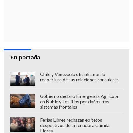
intermodales
,
paraderos del transporte
público
, entre otros espacios", detalló el
Mandatario.
En su discurso, el Presidente Boric
garantizó también que
el uso de la
fuerza de estos funcionarios será
racional y proporcional
.
En portada
Chile y Venezuela oficializaron la
reapertura de sus relaciones consulares
Gobierno declaró Emergencia Agrícola
en Ñuble y Los Ríos por daños tras
sistemas frontales
Ferias Libres rechazan epítetos
despectivos de la senadora Camila
Flores