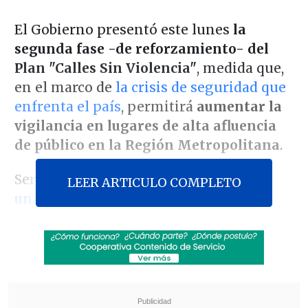
El Gobierno presentó este lunes
la
segunda fase -de reforzamiento- del
Plan "Calles Sin Violencia"
, medida que,
en el marco de
la crisis de seguridad que
enfrenta el país
, permitirá
aumentar la
vigilancia en lugares de alta afluencia
de público en la Región Metropolitana
.
Serán
más de 900 funcionarios
LEER ARTICULO COMPLETO
uniformados
los que se destinarán a
reforzar la seguridad de la capital, de los
cuales
cerca de 500 tuvieron su último
semestre en la Escuela de Formación de
Carabineros
.