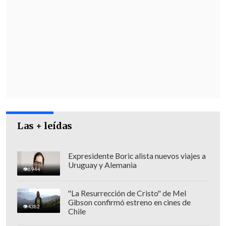
Las + leídas
Expresidente Boric alista nuevos viajes a
Uruguay y Alemania
6944
La implementación de este
"La Resurrección de Cristo" de Mel
Gibson confirmó estreno en cines de
reforzamiento fue destacada por el
4382
Chile
Presidente Gabriel Boric
, quien afirmó