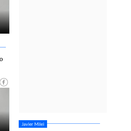
io
Javier Milei