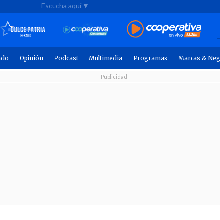
Escucha aquí ▼
ndo
Opinión
Podcast
Multimedia
Programas
Marcas & Neg