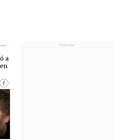
ó a
 en