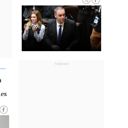
a
nes