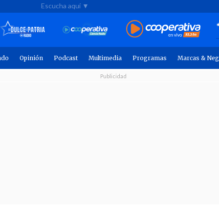
Escucha aquí ▼
ndo
Opinión
Podcast
Multimedia
Programas
Marcas & Neg