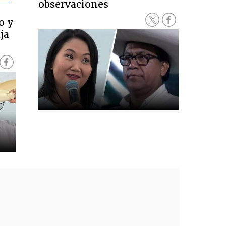
observaciones
o y
ja