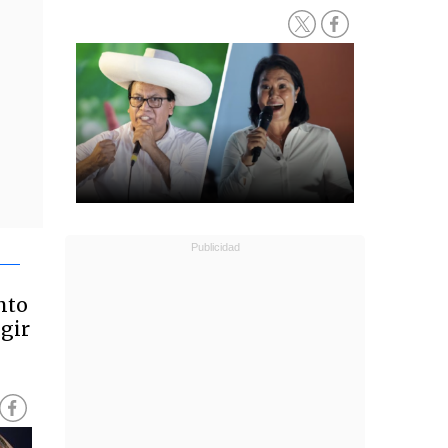
nto
igir