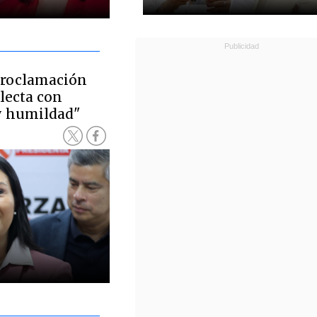
proclamación
lecta con
y humildad"