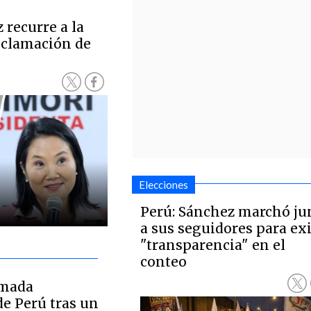
recurre a la
oclamación de
Elecciones
Perú: Sánchez marchó ju
a sus seguidores para ex
"transparencia" en el
conteo
rmada
de Perú tras un