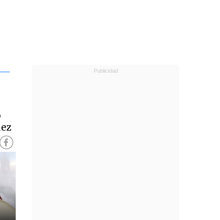
o
hez