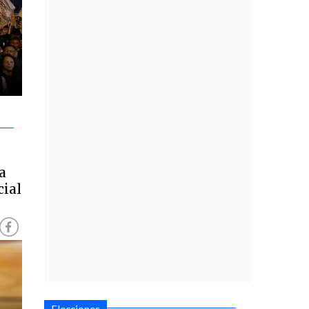
a
cial