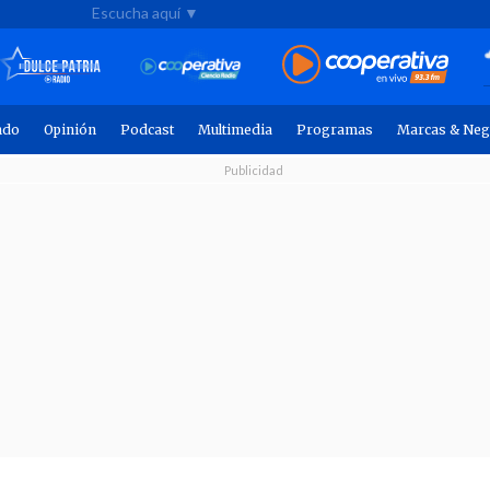
Escucha aquí ▼
ndo
Opinión
Podcast
Multimedia
Programas
Marcas & Neg