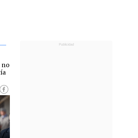
1 no
ría