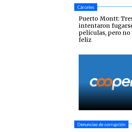
Cárceles
Puerto Montt: Tre
intentaron fugars
películas, pero no
feliz
Denuncias de corrupción