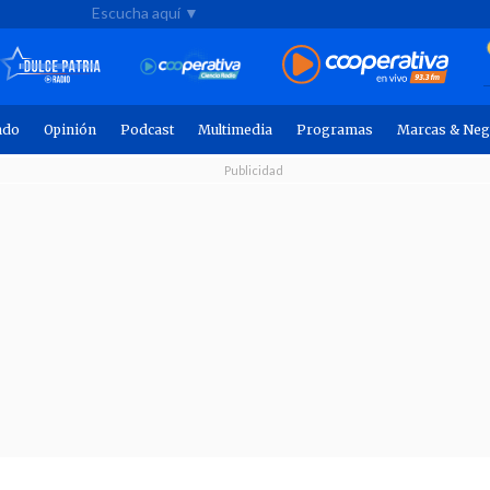
Escucha aquí ▼
ndo
Opinión
Podcast
Multimedia
Programas
Marcas & Neg