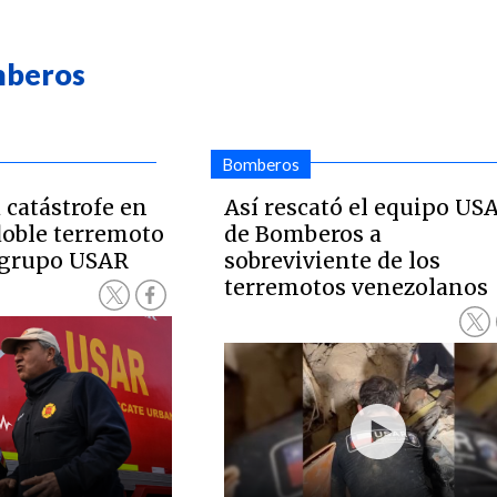
mberos
Bomberos
 catástrofe en
Así rescató el equipo US
doble terremoto
de Bomberos a
l grupo USAR
sobreviviente de los
terremotos venezolanos