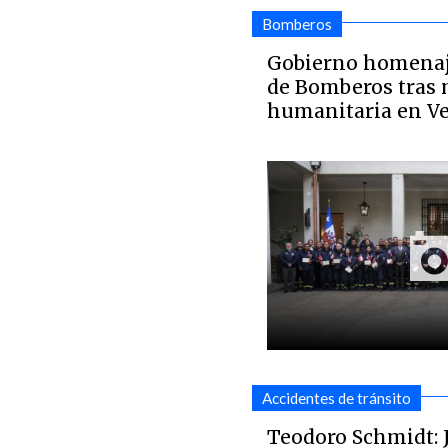
Bomberos
Gobierno homenaje
de Bomberos tras 
humanitaria en V
Accidentes de tránsito
Teodoro Schmidt: