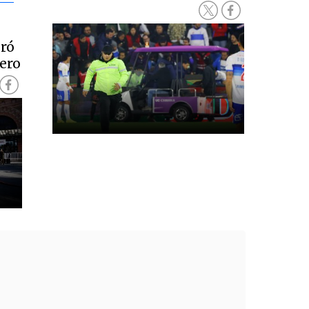
ró
ero