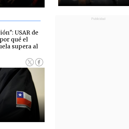
ión": USAR de
por qué el
uela supera al