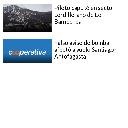
Piloto capotó en sector
cordillerano de Lo
Barnechea
Falso aviso de bomba
afectó a vuelo Santiago-
Antofagasta
Aeropuerto de Santiago
refuerza contingente:
Pasajeros se duplican por
fin de año
Autoridades celebran
aprobación de escáner para
aduanas en aeropuerto de