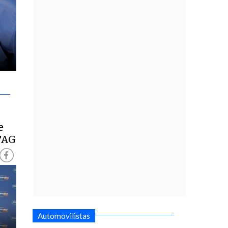
e
 TAG
Automovilistas