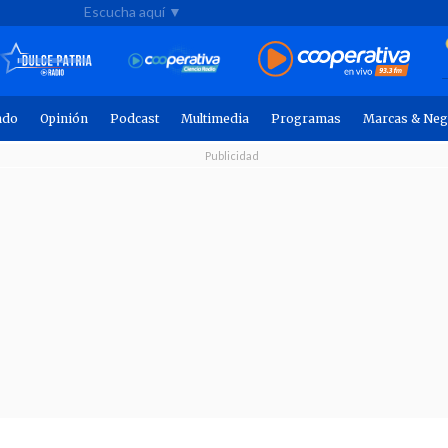
Escucha aquí ▼
ndo
Opinión
Podcast
Multimedia
Programas
Marcas & Neg