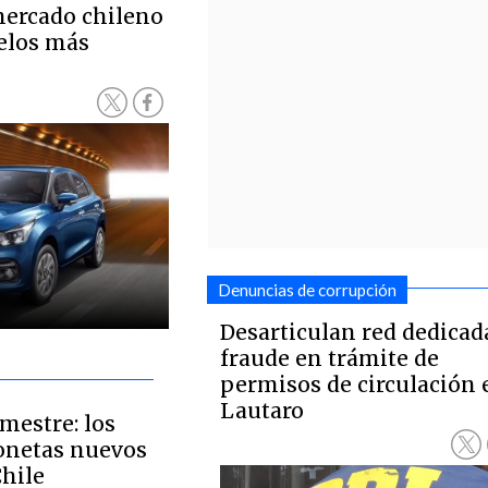
mercado chileno
elos más
Denuncias de corrupción
Desarticulan red dedicad
fraude en trámite de
permisos de circulación 
Lautaro
mestre: los
onetas nuevos
hile