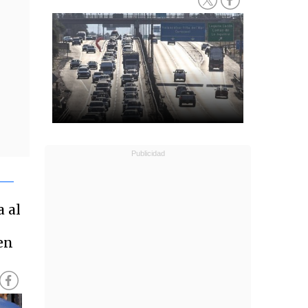
a al
en