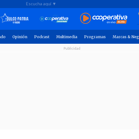
Escucha aquí ▼
ndo
Opinión
Podcast
Multimedia
Programas
Marcas & Neg