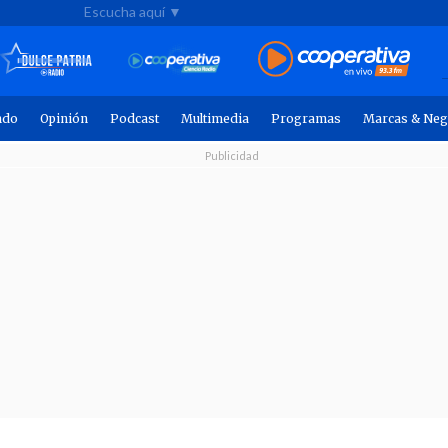
Escucha aquí ▼
ndo
Opinión
Podcast
Multimedia
Programas
Marcas & Neg