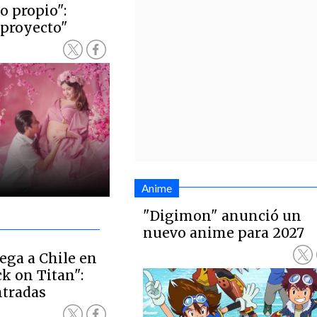
o propio":
 proyecto"
Anime
"Digimon" anunció un
nuevo anime para 2027
ega a Chile en
ck on Titan":
ntradas