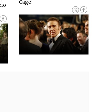
Cage
rio