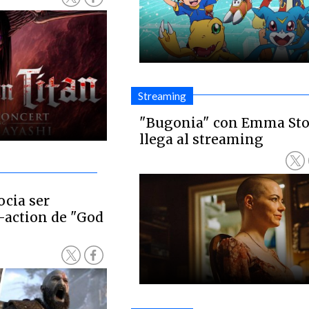
Streaming
"Bugonia" con Emma St
llega al streaming
ocia ser
e-action de "God