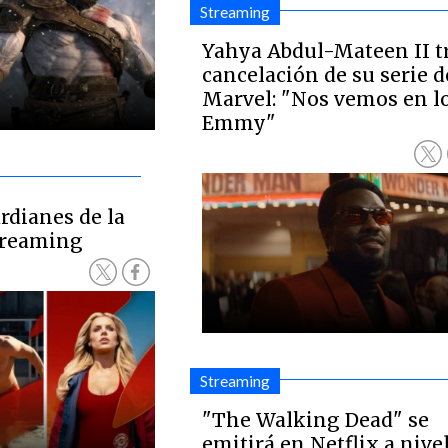
Streaming
Yahya Abdul-Mateen II t
cancelación de su serie d
Marvel: "Nos vemos en l
Emmy"
ardianes de la
streaming
Streaming
"The Walking Dead" se
emitirá en Netflix a nive