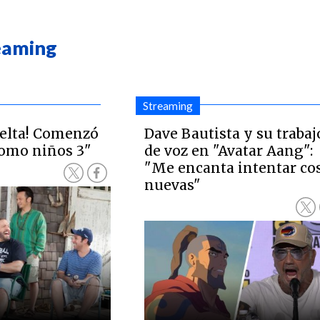
reaming
Streaming
uelta! Comenzó
Dave Bautista y su trabaj
como niños 3"
de voz en "Avatar Aang":
"Me encanta intentar co
nuevas"