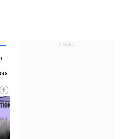
o
sas