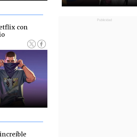
etflix con
io
increíble