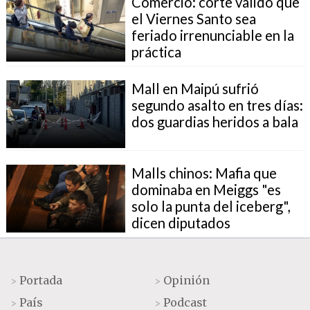
Comercio: corte validó que
el Viernes Santo sea
feriado irrenunciable en la
práctica
Mall en Maipú sufrió
segundo asalto en tres días:
dos guardias heridos a bala
Malls chinos: Mafia que
dominaba en Meiggs "es
solo la punta del iceberg",
dicen diputados
Portada
Opinión
>
>
País
Podcast
>
>