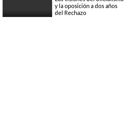
y la oposición a dos años
del Rechazo
Agustín Squella, a dos años
del Rechazo: Proceso fue
altanero y la propuesta,
partisana
Gobierno a dos años del 4-
S: "El aprendizaje es la
voluntad de empujar
cambios sin
atrincheramientos"
Estafa: Tribunal dio por
cumplida la pena de Rojas
Vade