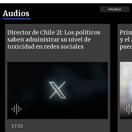
+
Audios
Audios
Director de Chile 21: Los políticos
Prim
saben administrar su nivel de
y el
toxicidad en redes sociales
pued
17:55