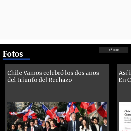
+
Fotos
Fotos
Chile Vamos celebró los dos años
Así 
del triunfo del Rechazo
En C