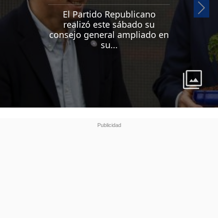
Si
El Partido Republicano
realizó este sábado su
consejo general ampliado en
su...