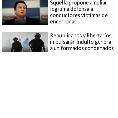
Squella propone ampliar
legítima defensa a
conductores víctimas de
encerronas
Republicanos y libertarios
impulsarán indulto general
a uniformados condenados
por el 18-O
UDI exige disculpas
públicas tras "ninguneo" de
Agustín Romero a Evelyn
Matthei
Ediles de derecha se fueron
a los combos tras concejo
municipal en Cabrero