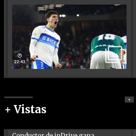
🕑
22:43
+
+ Vistas
Conductor de inDrive gana