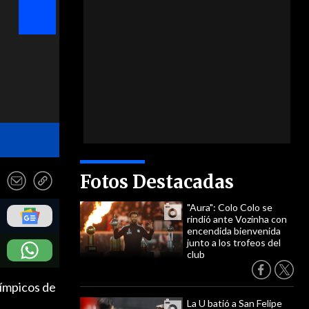
- EFE
Fotos Destacadas
"Aura": Colo Colo se
rindió ante Vozinha con
encendida bienvenida
junto a los trofeos del
club
límpicos de
La U batió a San Felipe