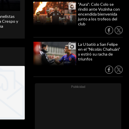
"Aura": Colo Colo se
rindió ante Vozinha con
encendida bienvenida
anelistas
junto a los trofeos del
 a Crespo y
club
ma
La U batió a San Felipe
en el "Nicolás Chahuán"
y estiró su racha de
triunfos