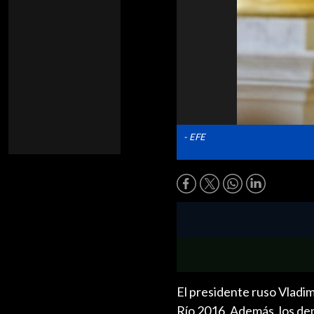
- EFE
El presidente ruso Vladim
Río 2016. Además, los de