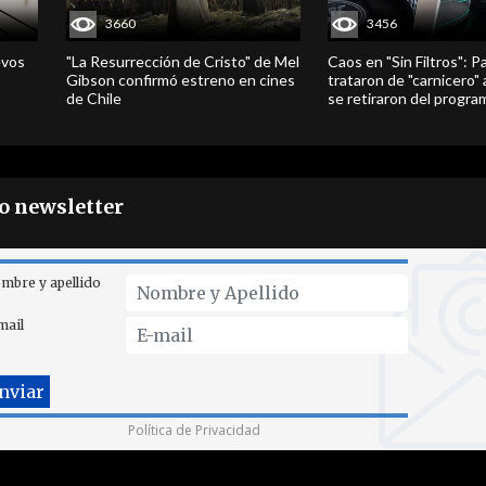
3660
3456
evos
"La Resurrección de Cristo" de Mel
Caos en "Sin Filtros": P
Gibson confirmó estreno en cines
trataron de "carnicero"
de Chile
se retiraron del progra
ro newsletter
mbre y apellido
mail
Política de Privacidad