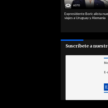
6070
Expresidente Boric alista nu
viajes a Uruguay y Alemania
Suscríbete a nuest
No
E-