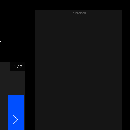
n
1
/ 7