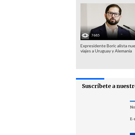
7685
Expresidente Boric alista nu
viajes a Uruguay y Alemania
Suscríbete a nuest
No
E-