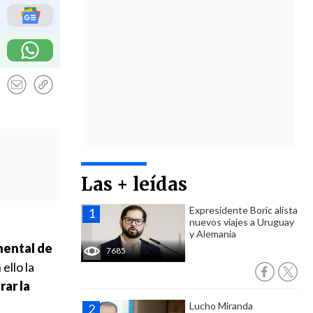
Las + leídas
Expresidente Boric alista
nuevos viajes a Uruguay
y Alemania
nental de
7685
ello la
rar la
Lucho Miranda