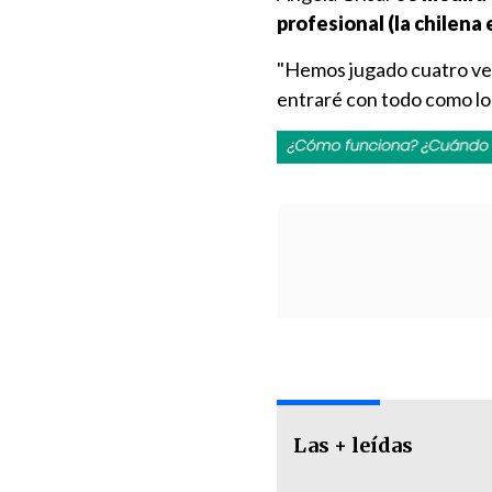
profesional (la chilena
"Hemos jugado cuatro vece
entraré con todo como lo
Las + leídas