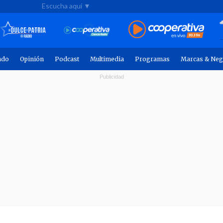
Escucha aquí ▼
ndo
Opinión
Podcast
Multimedia
Programas
Marcas & Neg