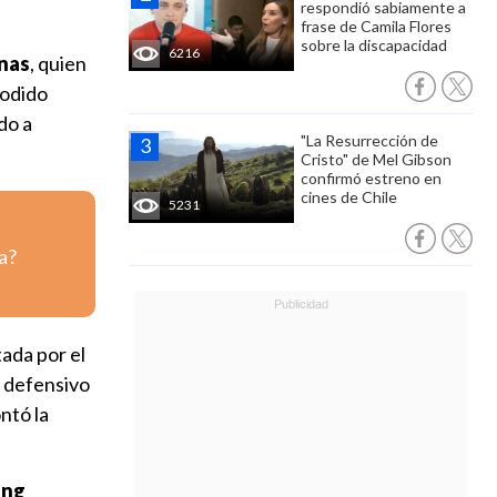
respondió sabiamente a
frase de Camila Flores
sobre la discapacidad
6216
nas
, quien
podido
do a
"La Resurrección de
Cristo" de Mel Gibson
confirmó estreno en
cines de Chile
5231
a?
tada por el
o defensivo
ntó la
ing