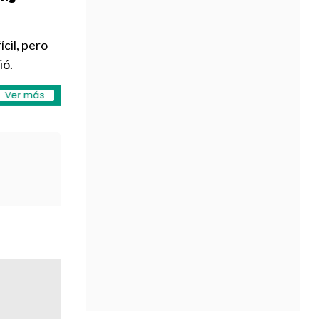
cil, pero
ió.