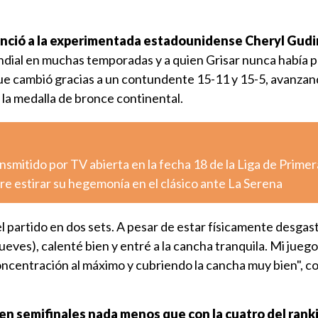
nció a la experimentada estadounidense Cheryl Gudi
dial en muchas temporadas y a quien Grisar nunca había 
que cambió gracias a un contundente 15-11 y 15-5, avanzan
la medalla de bronce continental.
nsmitido por TV abierta en la fecha 18 de la Liga de Primer
e estirar su hegemonía en el clásico ante La Serena
l partido en dos sets. A pesar de estar físicamente desgas
jueves), calenté bien y entré a la cancha tranquila. Mi jueg
ncentración al máximo y cubriendo la cancha muy bien", co
en semifinales nada menos que con la cuatro del rank