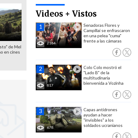
Videos + Vistos
Senadoras Flores y
Campillai se enfrascaron
en una pelea "cuma"
frente a las cámaras
2184
sto" de Mel
o en cines
Colo Colo mostró el
"Lado B" de la
multitudinaria
bienvenida a Vozinha
817
Capas antidrones
ayudan a hacer
"invisibles" a los
soldados ucranianos
678