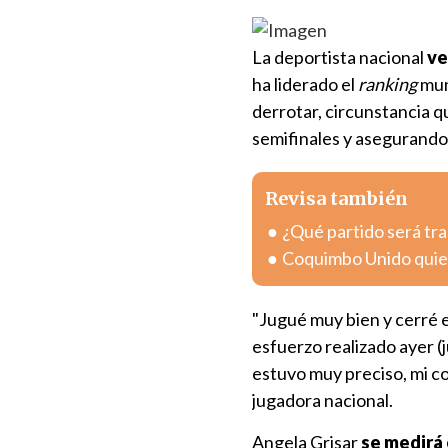
La deportista nacional
ve
ha liderado el
ranking
mun
derrotar, circunstancia 
semifinales y asegurando 
Revisa también
¿Qué partido será tra
Coquimbo Unido quier
"Jugué muy bien y cerré e
esfuerzo realizado ayer (
estuvo muy preciso, mi co
jugadora nacional.
Angela Grisar
se medirá 