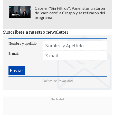
lunes.
Caos en "Sin Filtros": Panelistas trataron
de "carnicero" a Crespo y se retiraron del
3499
programa
Suscríbete a nuestro newsletter
Nombre y apellido
E-mail
Política de Privacidad
De esta manera, el Presupuesto 2025
podrá contar con 1.200 millones de
dólares que aportará la iniciativa
antievasión, que se enfocará en el