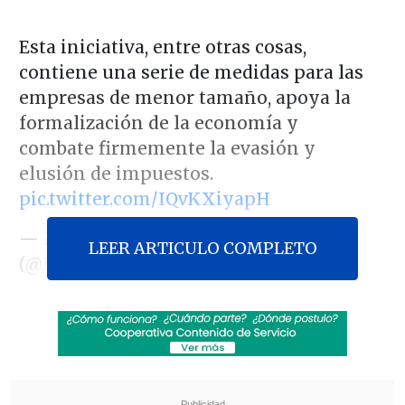
Esta iniciativa, entre otras cosas,
contiene una serie de medidas para las
empresas de menor tamaño, apoya la
formalización de la economía y
combate firmemente la evasión y
elusión de impuestos.
pic.twitter.com/IQvKXiyapH
— Ministerio de Hacienda
LEER ARTICULO COMPLETO
(@Min_Hacienda)
September 25, 2024
La Cámara de Diputadas y Diputados
despachó a ley este miércoles el
proyecto que dicta normas para
asegurar el cumplimiento de las